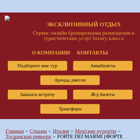
ЭКСКЛЮЗИВНЫЙ ОТДЫХ
Сервис онлайн бронирования размещения и
туристических услуг luxury класса
О КОМПАНИИ
КОНТАКТЫ
Подберите мне тур
Авиабилеты
Аренда джетов
Заказать встречу
Ж/д билеты
Трансферы
Главная
Страны
Италия
Морские курорты
Тосканская ривьера
FORTE DEI MARMI (ФОРТЕ