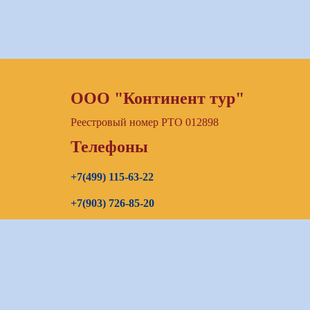
ООО "Континент тур"
Реестровый номер РТО 012898
Телефоны
+7(499) 115-63-22
+7(903) 726-85-20
+7(967) 192-00-14
E-mail
continenttours@rambler.ru
Skype звонок (бесплатно)