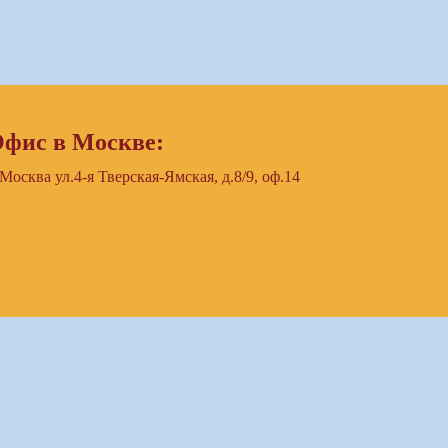
фис в Москве:
 Москва ул.4-я Тверская-Ямская, д.8/9, оф.14