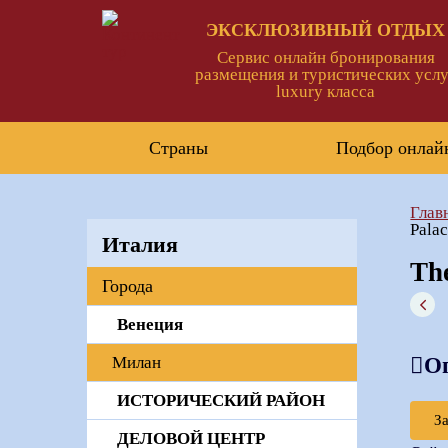
ЭКСКЛЮЗИВНЫЙ ОТДЫХ
Сервис онлайн бронирования
размещения и туристических услу
luxury класса
Страны
Подбор онлай
Глав
Pala
Италия
Th
Города
Венеция
Милан
О
ИСТОРИЧЕСКИЙ РАЙОН
З
ДЕЛОВОЙ ЦЕНТР