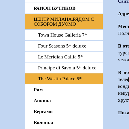
Сайт
РАЙОН БУТИКОВ
Адре
ЦЕНТР МИЛАНА,РЯДОМ С
СОБОРОМ ДУОМО
Мест
Полн
Town House Galleria 7*
В от
Four Seasons 5* deluxe
туре
Le Meridian Gallia 5*
чело
Principe di Savoia 5* deluxe
В но
The Westin Palace 5*
теле
конд
Рим
неку
хрус
Анкона
Бергамо
Пита
Болонья