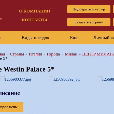
Подберите мне тур
О КОМПАНИИ
г
КОНТАКТЫ
Заказать встречу
н
Виды поездок
Еще
Личный к
ная
Страны
Италия
Города
Милан
ЦЕНТР МИЛАН
ce 5*
e Westin Palace 5*
писание
апрос цены