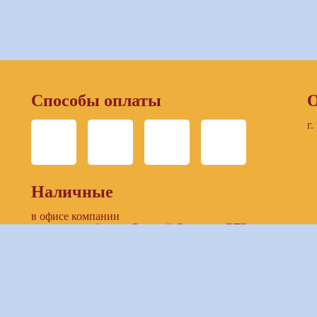
Способы оплаты
О
г.
Наличные
в офисе компании
в отделении банков: Русский Стандарт, ВТБ
Безналичный расчет
по выставленнному счету компании
предоставление доступа к ЛК заказчика (онлайн-
банкинг)