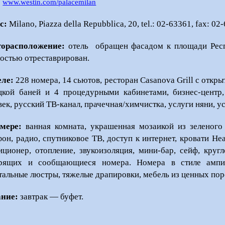
:
www.westin.com/palacemilan
с:
Milano, Piazza della Repubblica, 20, tel.: 02-63361, fax: 0
орасположение:
отель обращен фасадом к площади Рес
остью отреставрирован.
еле:
228 номера, 14 сьютов, ресторан Casanova Grill с откры
цкой баней и 4 процедурными кабинетами, бизнес-центр
век, русский ТВ-канал, прачечная/химчистка, услуги няни, ус
мере:
ванная комната, украшенная мозаикой из зеленого 
фон, радио, спутниковое ТВ, доступ к интернет, кровати H
иционер, отопление, звукоизоляция, мини-бар, сейф, кру
рящих и сообщающиеся номера. Номера в стиле ампи
тальные люстры, тяжелые драпировки, мебель из ценных пор
ние:
завтрак — буфет.