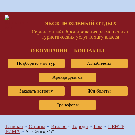
ЭКСКЛЮЗИВНЫЙ ОТДЫХ
Сервис онлайн бронирования размещения и
туристических услуг luxury класса
О КОМПАНИИ
КОНТАКТЫ
Подберите мне тур
Авиабилеты
Аренда джетов
Заказать встречу
Ж/д билеты
Трансферы
Главная
Страны
Италия
Города
Рим
ЦЕНТР
РИМА
St. George 5*