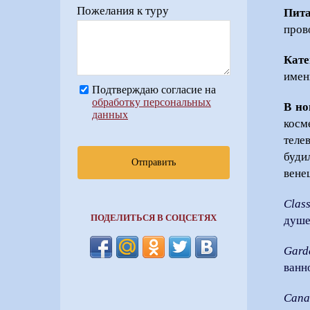
Пожелания к туру
Пита
пров
Кате
имен
Подтверждаю согласие на
обработку персональных
В но
данных
косм
теле
буди
Отправить
вене
Class
ПОДЕЛИТЬСЯ В СОЦСЕТЯХ
душе
Garde
ванн
Canal