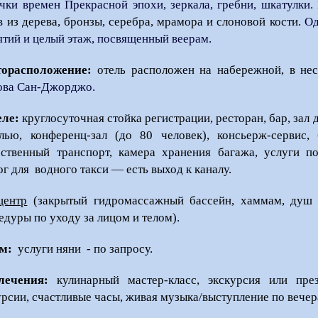
чки времен Прекрасной эпохи, зеркала, гребни, шкатулки.
в из дерева, бронзы, серебра, мрамора и слоновой кости.
Од
ятий и целый этаж, посвященный веерам.
орасположение:
отель расположен на набережной, в не
ова Сан-Джорджо.
еле:
круглосуточная стойка регистрации, ресторан, бар,
зал 
елью,
конференц-зал (до 80 человек), консьерж-сервис, 
ственный транспорт, камера хранения багажа,
услуги
п
г для водного такси — есть выход к каналу.
центр
(закрытый гидромассажный бассейн, хаммам, душ с
едуры по уходу за лицом и телом).
ям:
услуги няни - по запросу.
лечения:
кулинарный мастер-класс,
экскурсия или пре
урсии,
счастливые часы,
живая музыка/выступление по вечер