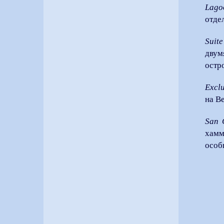
Lagoo
отде
Suite
двум
остр
Exclu
на В
San 
хамм
особ