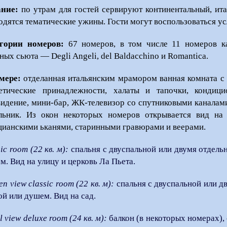
ние:
по утрам для гостей сервируют континентальный, ита
одятся тематические ужины. Гости могут воспользоваться усл
гории номеров:
67 номеров, в том числе 11 номеров ка
ных сьюта — Degli Angeli, del Baldacchino и Romantica.
мере:
отделанная итальянским мрамором ванная комната с 
етические принадлежности, халаты и тапочки,
кондици
видение, мини-бар, ЖК-телеви
зор со спутниковыми каналами
льник. Из окон некоторых номеров открывается вид на
цианскими ьканями, старинными гравюрами и веерами.
ic room (22 кв. м):
спальня с двуспальной или двумя отдель
м. Вид на улицу и церковь Ла Пьета.
n view classic room (22 кв. м):
спальня с двуспальной или д
ой или душем. Вид на сад.
 view deluxe room (24 кв. м):
балкон (в некоторых номерах),