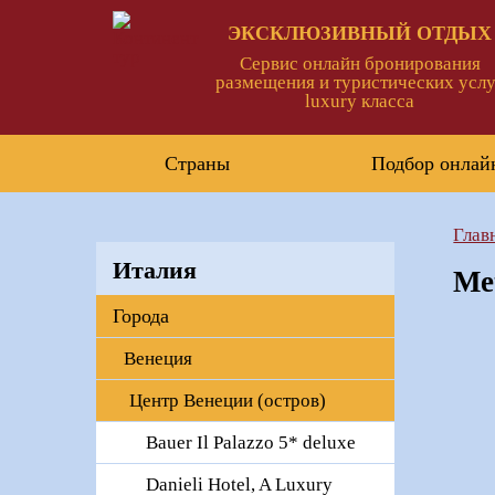
ЭКСКЛЮЗИВНЫЙ ОТДЫХ
Сервис онлайн бронирования
размещения и туристических услу
luxury класса
Страны
Подбор онлай
Глав
Италия
Me
Города
Венеция
Центр Венеции (остров)
Bauer Il Palazzo 5* deluxe
Danieli Hotel, A Luxury