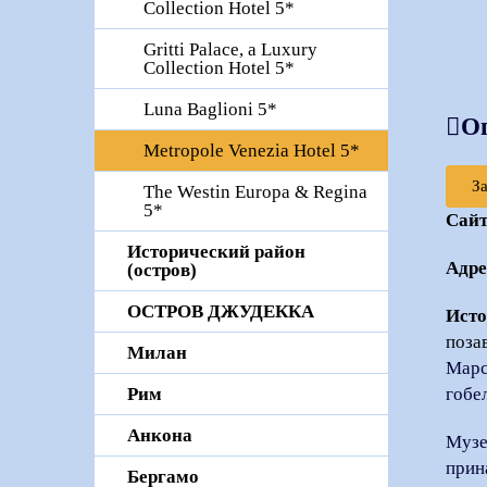
Collection Hotel 5*
Gritti Palace, a Luxury
Collection Hotel 5*
Luna Baglioni 5*
О
Metropole Venezia Hotel 5*
З
The Westin Europa & Regina
5*
Сай
Исторический район
Адре
(остров)
ОСТРОВ ДЖУДЕККА
Исто
поза
Милан
Марс
гобе
Рим
Анкона
Музе
прин
Бергамо