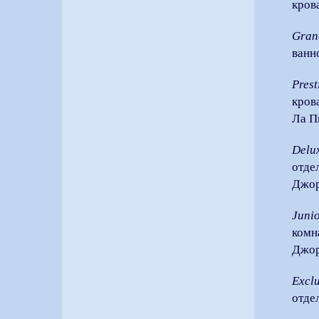
кров
Gran
ванн
Pres
кров
Ла П
Delu
отде
Джор
Junio
комн
Джо
Exclu
отде