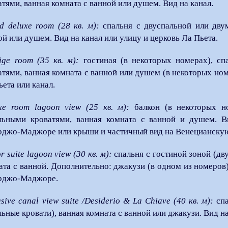
атями, ванная комната с ванной или душем. Вид на канал.
d deluxe room (28 кв. м):
спальня с двуспальной или двум
ой или душем. Вид на канал или улицу и церковь Ла Пьета.
tige room (35 кв. м):
гостиная (в некоторых номерах), сп
атями, ванная комната с ванной или душем (в некоторых ном
ьета или канал.
xe room lagoon view (25 кв. м):
балкон (в некоторых но
льными кроватями, ванная комната с ванной и душем. В
джо-Маджоре или крыши и частичный вид на Венецианскую
r suite lagoon view (30 кв. м):
спальня с гостиной зоной (дву
ата с ванной. Дополнительно: джакузи (в одном из номеров
рджо-Маджоре.
sive canal view suite /Desiderio & La Chiave (40 кв. м):
спа
льные кровати), ванная комната с ванной или джакузи. Вид на