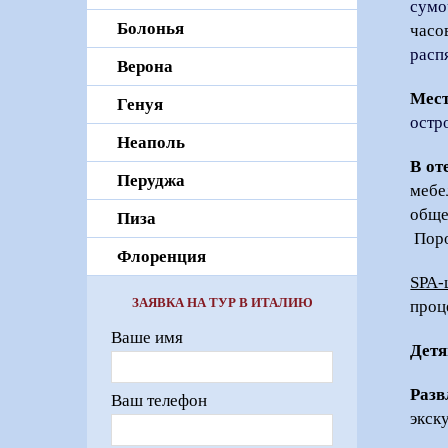
сумо
Болонья
часо
расп
Верона
Мест
Генуя
остр
Неаполь
В от
Перуджа
меб
обще
Пиза
Поро
Флоренция
SPA-
ЗАЯВКА НА ТУР В ИТАЛИЮ
проц
Ваше имя
Дет
Разв
Ваш телефон
экск