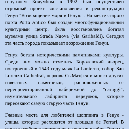
генуэзцем Колумбом в 1992 был осуществлен
огромный проект восстановления и реконструкции
Генуи "Возвращение моря в Геную". На месте старого
порта Porto Antico был создан многофункциональный
культурный центр, была восстановлена богатая
музеями улица Strada Nuova (via Garibaldi). Сегодня
эта часть города показывает возрождение Генуи.
Генуя богата историческими памятниками культуры.
Среди них можно отметить Королевский дворец,
построенный в 1543 году маяк La Lanterna, собор San
Lorenzo Cathedral, церковь Св.Матфея и много других
известных памятников, расположенных от
перепроектированной набережной до "caruggi",
изумительного лабиринта переулков, которые
пересекают самую старую часть Генуи.
Главные места для любителей шоппинга в Генуе -
улицы, которые расходятся от площади de Ferrari. В
городе изобилие ресторанов и ночных клубов. Рядом с