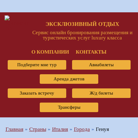
ЭКСКЛЮЗИВНЫЙ ОТДЫХ
Сервис онлайн бронирования размещения и
туристических услуг luxury класса
О КОМПАНИИ
КОНТАКТЫ
Подберите мне тур
Авиабилеты
Аренда джетов
Заказать встречу
Ж/д билеты
Трансферы
Главная
Страны
Италия
Города
Генуя