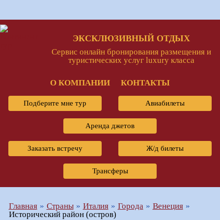
ЭКСКЛЮЗИВНЫЙ ОТДЫХ
Сервис онлайн бронирования размещения и
туристических услуг luxury класса
О КОМПАНИИ
КОНТАКТЫ
Подберите мне тур
Авиабилеты
Аренда джетов
Заказать встречу
Ж/д билеты
Трансферы
Главная
Страны
Италия
Города
Венеция
Исторический район (остров)