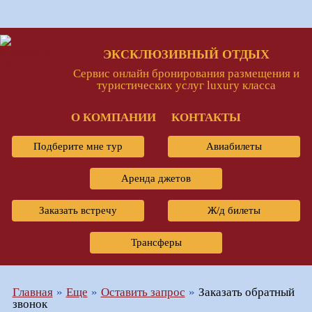
ЭКСКЛЮЗИВНЫЙ ОТДЫХ
Сервис онлайн бронирования размещения и
туристических услуг luxury класса
О КОМПАНИИ
КОНТАКТЫ
Подберите мне тур
Авиабилеты
Аренда джетов
Заказать встречу
Ж/д билеты
Трансферы
Главная
Еще
Оставить запрос
Заказать обратный
звонок