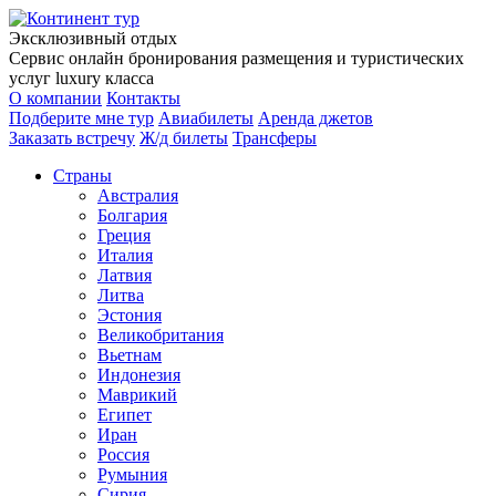
Эксклюзивный отдых
Сервис онлайн бронирования размещения и туристических
услуг luxury класса
О компании
Контакты
Подберите мне тур
Авиабилеты
Аренда джетов
Заказать встречу
Ж/д билеты
Трансферы
Страны
Австралия
Болгария
Греция
Италия
Латвия
Литва
Эстония
Великобритания
Вьетнам
Индонезия
Маврикий
Египет
Иран
Россия
Румыния
Сирия