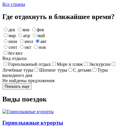
Все страны
Где отдохнуть в ближайшее время?
дек
янв
фев
мар
апр
май
июн
июл
авг
сент
окт
ноя
без виз
Вид отдыха:
Горнолыжный отдых
Море и пляж
Экскурсии
Лечебные туры
Шопинг туры
С детьми
Туры
выходного дня
Не найдены предложения
Показать еще
Виды поездок
Горнолыжные курорты