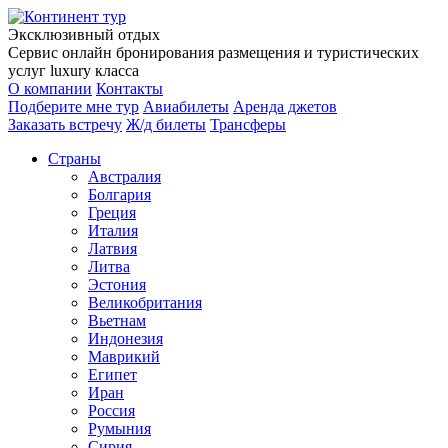
Эксклюзивный отдых
Сервис онлайн бронирования размещения и туристических
услуг luxury класса
О компании
Контакты
Подберите мне тур
Авиабилеты
Аренда джетов
Заказать встречу
Ж/д билеты
Трансферы
Страны
Австралия
Болгария
Греция
Италия
Латвия
Литва
Эстония
Великобритания
Вьетнам
Индонезия
Маврикий
Египет
Иран
Россия
Румыния
Сирия