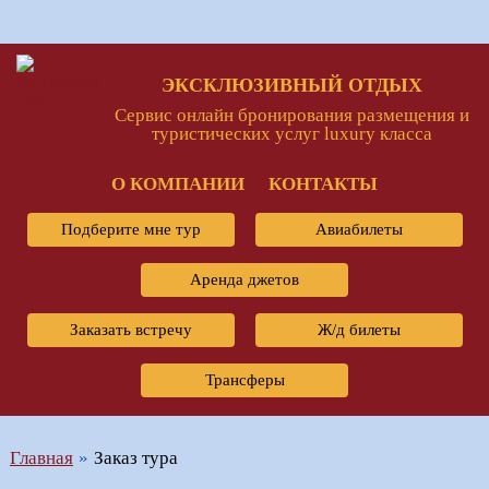
ЭКСКЛЮЗИВНЫЙ ОТДЫХ
Сервис онлайн бронирования размещения и
туристических услуг luxury класса
О КОМПАНИИ
КОНТАКТЫ
Подберите мне тур
Авиабилеты
Аренда джетов
Заказать встречу
Ж/д билеты
Трансферы
Главная
Заказ тура