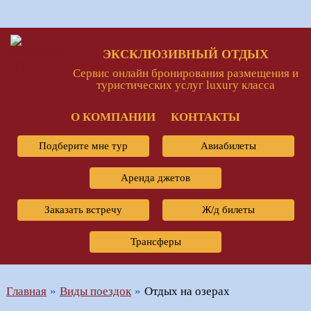
ЭКСКЛЮЗИВНЫЙ ОТДЫХ
Сервис онлайн бронирования размещения и
туристических услуг luxury класса
О КОМПАНИИ
КОНТАКТЫ
Подберите мне тур
Авиабилеты
Аренда джетов
Заказать встречу
Ж/д билеты
Трансферы
Главная
Виды поездок
Отдых на озерах