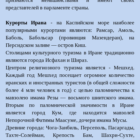
признаются меньшинствами и имеют своих
представтелей в парламенте страны.
Курорты Ирана
- на Каспийском море наиболее
популярными курортами являются: Рамсар, Амоль,
Баболь, Бабольсар (провинция Мазендеран), на
Персидском заливе — остров Киш.
Столицами культурного туризма в Иране традиционно
являются города Исфахан и Шираз.
Центром религиозного туризма является - Мешхед.
Каждый год Мешхед посещает огромное количество
иранских и иностранных туристов (в общей сложности
более 4 млн человек в год) с целью паломничества к
мавзолею имама Резы — восьмого шиитского имама.
Вторым по паломнической значимости в Иране
является город Кум, где находится мавзолей
Непорочной Фатимы Маасуме, дочери имама Мусы.
Древние города: Чога-Занбиль, Персеполь, Пасаргады,
Тахте-Солейман, Крепость Бам, Шахри-Сухте,