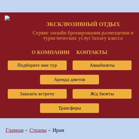
ЭКСКЛЮЗИВНЫЙ ОТДЫХ
Сервис онлайн бронирования размещения и
туристических услуг luxury класса
О КОМПАНИИ
КОНТАКТЫ
Подберите мне тур
Авиабилеты
Аренда джетов
Заказать встречу
Ж/д билеты
Трансферы
Главная
Страны
Иран