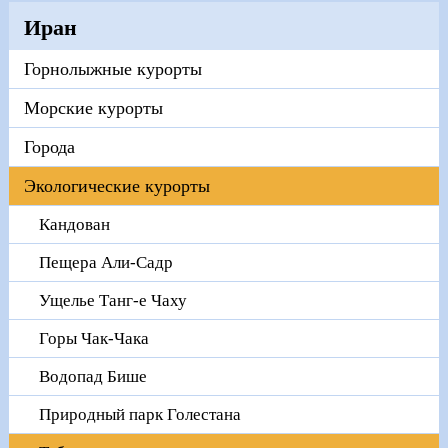
Иран
Горнолыжные курорты
Морские курорты
Города
Экологические курорты
Кандован
Пещера Али-Садр
Ущелье Танг-е Чаху
Горы Чак-Чака
Водопад Бише
Природный парк Голестана