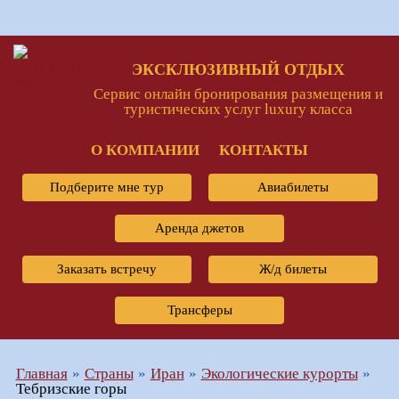
ЭКСКЛЮЗИВНЫЙ ОТДЫХ
Сервис онлайн бронирования размещения и
туристических услуг luxury класса
О КОМПАНИИ
КОНТАКТЫ
Подберите мне тур
Авиабилеты
Аренда джетов
Заказать встречу
Ж/д билеты
Трансферы
Главная
Страны
Иран
Экологические курорты
Тебризские горы