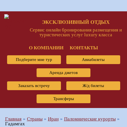
ЭКСКЛЮЗИВНЫЙ ОТДЫХ
Сервис онлайн бронирования размещения и
туристических услуг luxury класса
О КОМПАНИИ
КОНТАКТЫ
Подберите мне тур
Авиабилеты
Аренда джетов
Заказать встречу
Ж/д билеты
Трансферы
Главная
Страны
Иран
Паломнические курорты
Гадамгах