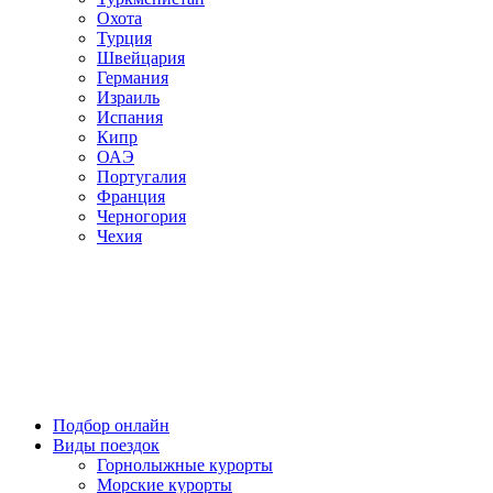
Охота
Турция
Швейцария
Германия
Израиль
Испания
Кипр
ОАЭ
Португалия
Франция
Черногория
Чехия
Подбор онлайн
Виды поездок
Горнолыжные курорты
Морские курорты