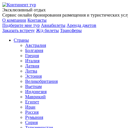
Эксклюзивный отдых
Сервис онлайн бронирования размещения и туристических услу
О компании
Контакты
Подберите мне тур
Авиабилеты
Аренда джетов
Заказать встречу
Ж/д билеты
Трансферы
Страны
Австралия
Болгария
Греция
Италия
Латвия
Литва
Эстония
Великобритания
Вьетнам
Индонезия
Маврикий
Египет
Иран
Россия
Румыния
Сирия
Туркменистан