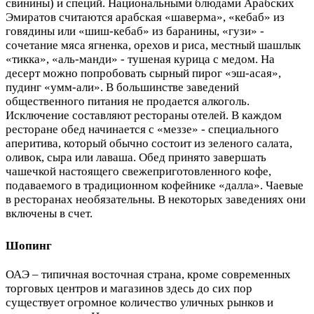
свинины) и специй. Национальными блюдами Арабских
Эмиратов считаются арабская «шаверма», «кебаб» из
говядины или «шиш-кебаб» из баранины, «гузи» -
сочетание мяса ягненка, орехов и риса, местный шашлык
«тикка», «аль-манди» - тушеная курица с медом. На
десерт можно попробовать сырный пирог «эш-асая»,
пудинг «умм-али». В большинстве заведений
общественного питания не продается алкоголь.
Исключение составляют рестораны отелей. В каждом
ресторане обед начинается с «меззе» - специального
аперитива, который обычно состоит из зеленого салата,
оливок, сыра или лаваша. Обед принято завершать
чашечкой настоящего свежеприготовленного кофе,
подаваемого в традиционном кофейнике «далла». Чаевые
в ресторанах необязательны. В некоторых заведениях они
включены в счет.
Шопинг
ОАЭ – типичная восточная страна, кроме современных
торговых центров и магазинов здесь до сих пор
существует огромное количество уличных рынков и