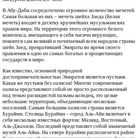
В Абу-Даби сосредоточено огромное количество мечетей.
Самая большая из них – мечеть шейха Заеда (Белая
мечеть) входит в десятку крупнейших мусульманских
храмов мира. На территории этого огромного белого
комплекса, вмещающего в себя тысячи верующих,
покоится сам великий и почитаемый всем народом страны
шейх Заед, превративший Эмираты во время своего
правления в одно из самых богатых и процветающих
государств в мире.
Как известно, основной природной
достопримечательностью Эмиратов является пустыня.
Какая же пустыня без оазисов! Многие современные
оазисы представляют собой не просто расположенный
под тенью раскидистой пальмы колодец, это целые
небольшие территории, объединяющие несколько
поселений. Самым большим оазисом страны является
Бурайми. Столица Бурайми – город Аль-Айн включает в
себя несколько известных фортов: Мазияд, Восточный,
Аль-Джахили. Последний представляет собой знаменитый
музей Аль-Айна. На севере Бурайми располагается район