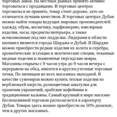
торговых лавок. На местных рынках принято активно
торговаться с продавцами. В торговых центрах
торговаться не принято, товар стоит дороже, зато он
отличается лучшим качеством. В торговых центрах Дубая
можно найти товары ведущих мировых производителей:
одежду, обувь, косметику, парфюмерию, ювелирные
изделия, часы, предметы интерьера, а также
всевозможные под них подделки. Лидерами в области
шопинга являются города Шарджа и Дубай. В Шардже
можно приобрести редкие изделия из золота и серебра,
ароматические эссенции и экзотические специи, чеканные
медные изделия и знаменитые персидские ковры.
Магазины открыты с 9 часов утра до 9 часов вечера с
перерывом на обед, имеются и круглосуточные торговые
точки. По пятницам во всех магазинах выходной. В
качестве сувениров можно купить теплые изделия из
верблюжьей шерсти, разноцветные шкатулки для
хранения украшений, арабские кофейники и
традиционные кальяны. Самый крупный в мире магазин
беспошлинной торговли располагается в аэропорту
Дубая. Товары здесь можно приобрести на 50% дешевле,
чем в других магазинах.