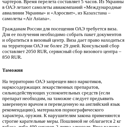
чартеров. Время перелета составляет 5 часов. Из Украины
в ОАЭ летают самолеты авиакомпаний «Международные
авиалинии Украины» и «Аэросвит», из Казахстана –
самолеты «Air Astana».
Гражданам России для посещения ОАЭ требуется виза.
Для ее получения необходимо собрать пакет документов
и обратиться в визовый центр. Виза дает право находиться
на территории ОАЭ не более 29 дней. Консульский сбор
составляет 2050 RUR, сервисный сбор визового центра –
850 RUR.
Таможня
На территорию ОАЭ запрещен ввоз наркотиков,
наркосодержащих лекарственных препаратов,
сильнодействующих успокоительных средств (если
препарат необходим, на таможне следует предъявить
заверенную врачом и переведенную на английский язык
рекомендацию), материалов порнографического
характера, оружия. К нарушителям закона применяются
строгие карательные меры. Пошлиной не облагается 2 кг
табака, либо 400 сигарет, 2 литра алкоголя. Ввоз валюты