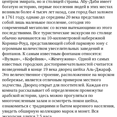
центром эмирата, но и столицей страны. Абу-Даби имеет
богатую историю, первые поселения людей в этих местах
возникли более 4 тысяч лет назад, сам город был заложен
в 1761 году, однако до середины 20 века представлял
собой лишь маленькое поселение, сегодня это
современный мегаполис со всеми вытекающими из этого
последствиями. Все туристические экскурсии по столице
обычно начинаются на 10-километровой набережной
Корниш-Роуд, представляющей собой парковую зону с
огромным количеством увеселительных заведений и
фонтанов. К самым известным фонтанам относятся:
«Вулкан», «Кофейник», «Жемчужина». Одной из самых
известных городских достопримечательностей считается
возведенный в конце 19 века дворец шейха Аль-Джараф.
Это величественное строение, расположенное на морском
побережье, является отличным примером местного
зодчества. Дворец открыт для посетителей. Каждая его
комната рассказывает об определенном промежутке
арабской истории, здесь можно прогуляться по
многочисленным залам и осмотреть покои шейха,
ознакомиться с традициями и бытом коренного населения,
увидеть обширную коллекцию марок и монет. Вся
экскурсия длится 2,5 часа.