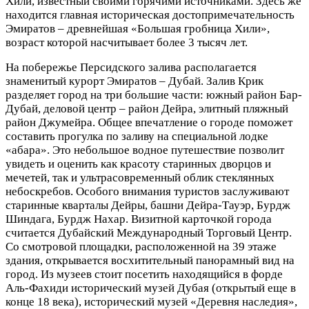
Хили, известный своими горячими источниками. Здесь же
находится главная историческая достопримечательность
Эмиратов – древнейшая «Большая гробница Хили»,
возраст которой насчитывает более 3 тысяч лет.
На побережье Персидского залива располагается
знаменитый курорт Эмиратов – Дубай. Залив Крик
разделяет город на три большие части: южный район Бар-
Дубай, деловой центр – район Дейра, элитный пляжный
район Джумейра. Общее впечатление о городе поможет
составить прогулка по заливу на специальной лодке
«абара». Это небольшое водное путешествие позволит
увидеть и оценить как красоту старинных дворцов и
мечетей, так и ультрасовременный облик стеклянных
небоскребов. Особого внимания туристов заслуживают
старинные кварталы Дейры, башни Дейра-Тауэр, Бурдж
Шиндага, Бурдж Нахар. Визитной карточкой города
считается Дубайский Международный Торговый Центр.
Со смотровой площадки, расположенной на 39 этаже
здания, открывается восхитительный панорамный вид на
город. Из музеев стоит посетить находящийся в форде
Аль-Фахиди исторический музей Дубая (открытый еще в
конце 18 века), исторический музей «Деревня наследия»,