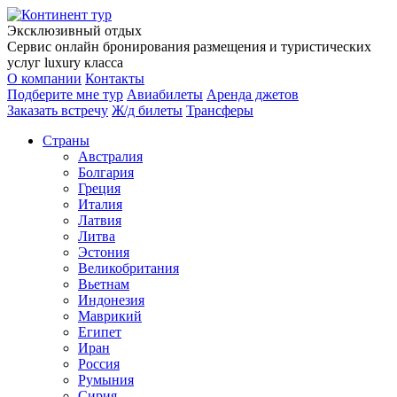
Эксклюзивный отдых
Сервис онлайн бронирования размещения и туристических
услуг luxury класса
О компании
Контакты
Подберите мне тур
Авиабилеты
Аренда джетов
Заказать встречу
Ж/д билеты
Трансферы
Страны
Австралия
Болгария
Греция
Италия
Латвия
Литва
Эстония
Великобритания
Вьетнам
Индонезия
Маврикий
Египет
Иран
Россия
Румыния
Сирия