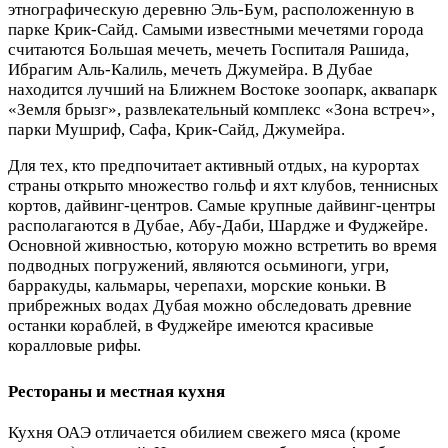
этнографическую деревню Эль-Бум, расположенную в
парке Крик-Сайд. Самыми известными мечетями города
считаются Большая мечеть, мечеть Госпиталя Рашида,
Ибрагим Аль-Калиль, мечеть Джумейра. В Дубае
находится лучший на Ближнем Востоке зоопарк, аквапарк
«Земля брызг», развлекательный комплекс «Зона встреч»,
парки Мушриф, Сафа, Крик-Сайд, Джумейра.
Для тех, кто предпочитает активный отдых, на курортах
страны открыто множество гольф и яхт клубов, теннисных
кортов, дайвинг-центров. Самые крупные дайвинг-центры
располагаются в Дубае, Абу-Даби, Шардже и Фуджейре.
Основной живностью, которую можно встретить во время
подводных погружений, являются осьминоги, угри,
барракуды, кальмары, черепахи, морские коньки. В
прибрежных водах Дубая можно обследовать древние
останки кораблей, в Фуджейре имеются красивые
коралловые рифы.
Рестораны и местная кухня
Кухня ОАЭ отличается обилием свежего мяса (кроме