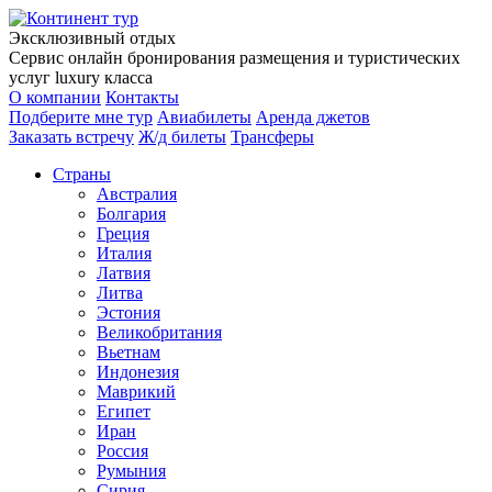
Эксклюзивный отдых
Сервис онлайн бронирования размещения и туристических
услуг luxury класса
О компании
Контакты
Подберите мне тур
Авиабилеты
Аренда джетов
Заказать встречу
Ж/д билеты
Трансферы
Страны
Австралия
Болгария
Греция
Италия
Латвия
Литва
Эстония
Великобритания
Вьетнам
Индонезия
Маврикий
Египет
Иран
Россия
Румыния
Сирия