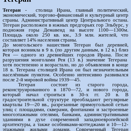
Тегеран
- столица Ирана, главный политический,
экономический, торгово-финансовый и культурный центр
страны. Административный центр Центрального остана.
Тегеран расположен в южных предгорьях гор Эльбурс, у
подножия горы Демавенд на высоте 1100—1300м.
Площадь около 250 кв. км., 3.9 млн. жителей, что
составляет 14% населения страны.
До монгольского нашествия Тегеран был деревней,
которая возникла в 9 в. (по другим данным, в 12 в.) близ
Рея — одного из древнейших городов Ирана. После
разрушения монголами Рея (13 в.) значение Тегерана
хотя постепенно и возрастало, но до объявления в конце
18 в. Тегерана столицей Ирана он был незначительным
населённым пунктом. Особенно интенсивно развивался
после 2-й мировой войны 1939—45.
Тегеран
состоит из старого города,
реконструированного в 1870—72, и нового города,
который начал строиться в 30-х гг. 20 в. В
градостроительной структуре преобладают регулярные
кварталы 19—20 вв., разрезанные прямоугольной сетью
улиц с площадями, скверами, фонтанами и застроенные
многоэтажными отелями, банками, административными
зданиями в духе современной западноевропейской
архитектуры, а также особняками-коттеджами и 10—12-
этажными жилыми домами. Современный Тегеран