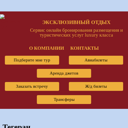
ЭКСКЛЮЗИВНЫЙ ОТДЫХ
Сервис онлайн бронирования размещения и
туристических услуг luxury класса
О КОМПАНИИ
КОНТАКТЫ
Подберите мне тур
Авиабилеты
Аренда джетов
Заказать встречу
Ж/д билеты
Трансферы
Тегеран