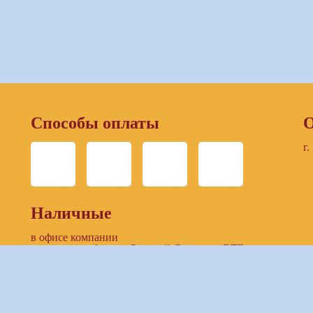
Способы оплаты
О
г.
Наличные
в офисе компании
в отделении банков: Русский Стандарт, ВТБ
Безналичный расчет
по выставленнному счету компании
предоставление доступа к ЛК заказчика (онлайн-