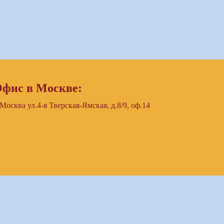
фис в Москве:
 Москва ул.4-я Тверская-Ямская, д.8/9, оф.14