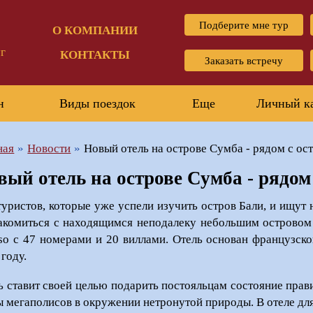
Подберите мне тур
О КОМПАНИИ
г
КОНТАКТЫ
Заказать встречу
н
Виды поездок
Еще
Личный к
ная
Новости
Новый отель на острове Сумба - рядом с ос
вый отель на острове Сумба - рядом
туристов, которые уже успели изучить остров Бали, и ищут
акомиться с находящимся неподалеку небольшим островом 
so с 47 номерами и 20 виллами. Отель основан французско
 году.
ь ставит своей целью подарить постояльцам состояние прав
ы мегаполисов в окружении нетронутой природы. В отеле для