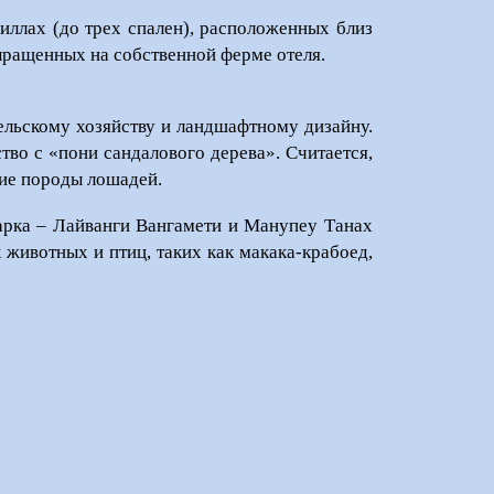
иллах (до трех спален), расположенных близ
ыращенных на собственной ферме отеля.
ельскому хозяйству и ландшафтному дизайну.
тво с «пони сандалового дерева». Считается,
кие породы лошадей.
парка – Лайванги Вангамети и Манупеу Танах
 животных и птиц, таких как макака-крабоед,