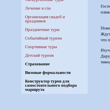
Гост
Лечение и спа
пляж
Организация свадеб и
праздников
Поми
Праздничные туры
Ждут
Событийный туризм
что 
Спортивные туры
Изуч
Детский туризм
Дару
тимо
Страхование
Визовые формальности
Конструктор туров для
самостоятельного подбора
маршрута