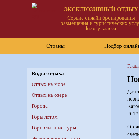
ЭКСКЛЮЗИВНЫЙ ОТДЫХ
Сервис онлайн бронирования
размещения и туристических услу
luxury класса
Страны
Подбор онлай
Глав
Виды отдыха
Но
Отдых на море
Для 
Отдых на озере
позн
Города
Karo
2017
Горы летом
Отел
Горнолыжные туры
сует
Экскурсионные туры