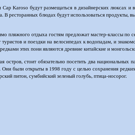
и Cap Karoso будут размещаться в дизайнерских люксах и в
а. В ресторанных блюдах будут использоваться продукты, в
мо пляжного отдыха гостям предложат мастер-классы по с
 туристов и поездки на велосипедах к водопадам, и знакомс
предками этих пони являются древние китайские и монгольс
ая остров, стоит обязательно посетить два национальных 
. Они были открыты в 1998 году с целью сохранения редких
рский питон, сумбийский зеленый голубь, птица-носорог.