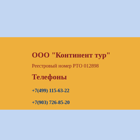
ООО "Континент тур"
Реестровый номер РТО 012898
Телефоны
+7(499) 115-63-22
+7(903) 726-85-20
+7(967) 192-00-14
E-mail
continenttours@rambler.ru