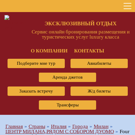
ЭКСКЛЮЗИВНЫЙ ОТДЫХ
Сервис онлайн бронирования размещения и
туристических услуг luxury класса
О КОМПАНИИ
КОНТАКТЫ
Подберите мне тур
Авиабилеты
Аренда джетов
Заказать встречу
Ж/д билеты
Трансферы
Главная
Страны
Италия
Города
Милан
ЦЕНТР МИЛАНА,РЯДОМ С СОБОРОМ ДУОМО
Four