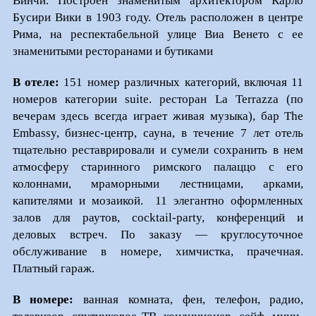
Винчи. Построен знаменитым архитектором Карло
Бусири Вики в 1903 году. Отель расположен в центре
Рима, на респектабельной улице Виа Венето с ее
знаменитыми ресторанами и бутиками
В отеле:
151 номер различных категорий, включая 11
номеров категории suite. ресторан La Terrazza (по
вечерам здесь всегда играет живая музыка), бар The
Embassy, бизнес-центр, сауна, в течение 7 лет отель
тщательно реставрировали и сумели сохранить в нем
атмосферу старинного римского палаццо с его
колоннами, мраморными лестницами, арками,
капителями и мозаикой. 11 элегантно оформленных
залов для раутов, cocktail-party, конференций и
деловых встреч. По заказу — круглосуточное
обслуживание в номере, химчистка, прачечная.
Платный гараж.
В номере:
ванная комната, фен, телефон, радио,