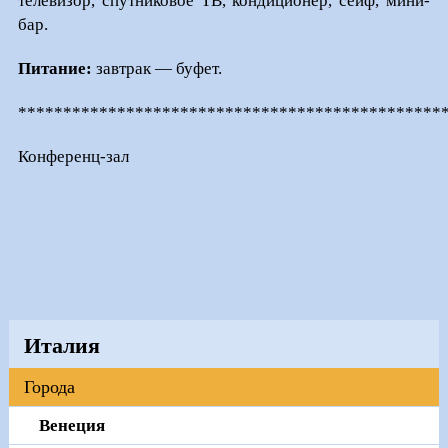
телевизор, спутниковое ТВ, кондиционер, сейф, мини-
бар.
Питание:
завтрак — буфет.
***********************************************
Конференц-зал
Италия
Города
Венеция