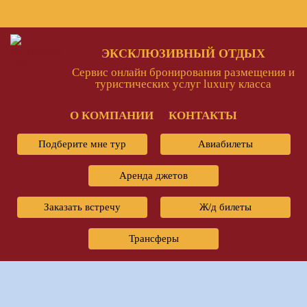
ЭКСКЛЮЗИВНЫЙ ОТДЫХ
Сервис онлайн бронирования размещения и
туристических услуг luxury класса
О КОМПАНИИ
КОНТАКТЫ
Подберите мне тур
Авиабилеты
Аренда джетов
Заказать встречу
Ж/д билеты
Трансферы