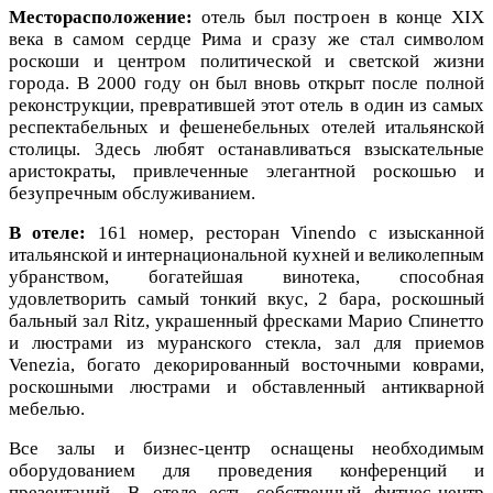
Месторасположение:
отель был построен в конце XIX
века в самом сердце Рима и сразу же стал символом
роскоши и центром политической и светской жизни
города. В 2000 году он был вновь открыт после полной
реконструкции, превратившей этот отель в один из самых
респектабельных и фешенебельных отелей итальянской
столицы. Здесь любят останавливаться взыскательные
аристократы, привлеченные элегантной роскошью и
безупречным обслуживанием.
В отеле:
161 номер, ресторан Vinendo с изысканной
итальянской и интернациональной кухней и великолепным
убранством, богатейшая винотека, способная
удовлетворить самый тонкий вкус, 2 бара, роскошный
бальный зал Ritz, украшенный фресками Марио Спинетто
и люстрами из муранского стекла, зал для приемов
Venezia, богато декорированный восточными коврами,
роскошными люстрами и обставленный антикварной
мебелью.
Все залы и бизнес-центр оснащены необходимым
оборудованием для проведения конференций и
презентаций. В отеле есть собственный фитнес-центр