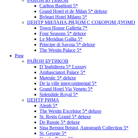
РАЙОН БУТИКОВ
Carlton Baglioni 5*
Grand Hotel et de Milan 5* deluxe
Bvlgari Hotel Milano 5*
ЦЕНТР МИЛАНА,РЯДОМ С СОБОРОМ ДУОМО
Town House Galleria 7*
Four Seasons 5* deluxe
Le Meridian Gallia 5*
Principe di Savoia 5* deluxe
The Westin Palace 5*
Рим
РАЙОН БУТИКОВ
D`Inghilterra 5* Luxury
Ambasciatori Palace 5*
Majestic 5* deluxe
De la ville intercontinental 5*
Grand Hotel Via Veneto 5*
Splendide Royal 5*
ЦЕНТР РИМА
Aleph 5*
The Westin Excelsior 5* deluxe
St. Regis Grand 5* deluxe
De Russie 5* deluxe
Sina Bernini Bristol, Autograph Collection 5*
St. George 5*