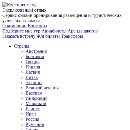
Эксклюзивный отдых
Сервис онлайн бронирования размещения и туристических
услуг luxury класса
О компании
Контакты
Подберите мне тур
Авиабилеты
Аренда джетов
Заказать встречу
Ж/д билеты
Трансферы
Страны
Австралия
Болгария
Греция
Италия
Латвия
Литва
Эстония
Великобритания
Вьетнам
Индонезия
Маврикий
Египет
Иран
Россия
Румыния
Сирия