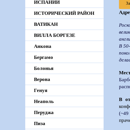
ИСПАНИИ
З
Адре
ИСТОРИЧЕСКИЙ РАЙОН
ВАТИКАН
Роск
вели
ВИЛЛА БОРГЕЗЕ
англ
В 50
Анкона
поко
Бергамо
дела
Болонья
Мест
Верона
Барб
расп
Генуя
В от
Неаполь
конф
Перуджа
(~49
прач
Пиза