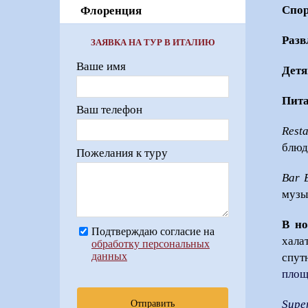
Спор
Флоренция
Разв
ЗАЯВКА НА ТУР В ИТАЛИЮ
Ваше имя
Детя
Пита
Ваш телефон
Rest
блюд
Пожелания к туру
Bar B
музы
В но
Подтверждаю согласие на
хала
обработку персональных
данных
спут
площ
Super
Отправить