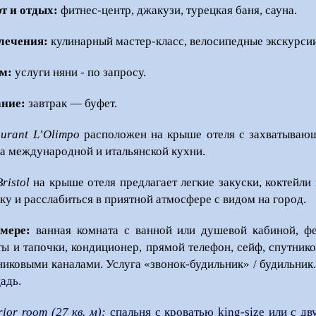
т и отдых:
фитнес-центр,
джакузи, турецкая баня, сауна
.
лечения:
кулинарный мастер-класс, велосипедные экскурси
м:
услуги няни - по запросу.
ние:
завтрак — буфет.
aurant
L’Olimpo
расположен на крыше отеля с захватываю
а международной и итальянской кухни.
ristol
на крыше отеля предлагает легкие закуски, коктейли
ку и расслабиться в приятной атмосфере с видом на город.
мере:
ванная комната с ванной или душевой кабиной, фе
ты и тапочки,
кондиционер, прямой телефон, сейф, спутник
никовыми каналами. Услуга «звонок-будильник» / будильник
адь.
ior room (27 кв. м):
спальня с кроватью king-size или с дв