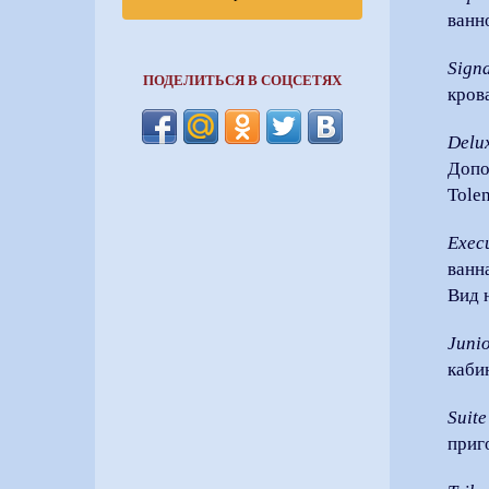
ванн
Signa
ПОДЕЛИТЬСЯ В СОЦСЕТЯХ
кров
Delu
Допо
Tolen
Execu
ванн
Вид н
Junio
каби
Suite
приг