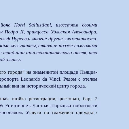
не Horti Sallustiani, известном своими
 Педро II, принцесса Уэльская Александра,
дольф Нуреев и многие другие знаменитости.
молодые музыканты, ставшие позже символами
ие традиции аристократического отеля, что
кой элиты.
ого города” н
а знаменитой площади Пьяцца-
ропорта Leonardo da Vinci. Рядом с отелем
ьный вид на исторический центр города.
очная стойка регистрации,
ресторан, бар, 7
i-Fi интернет. Частная Парковка поблизости
ерсоналом. У
слуги по глажению одежды /