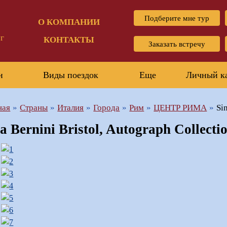
Подберите мне тур
О КОМПАНИИ
г
КОНТАКТЫ
Заказать встречу
н
Виды поездок
Еще
Личный к
ная
Страны
Италия
Города
Рим
ЦЕНТР РИМА
Si
a Bernini Bristol, Autograph Collecti