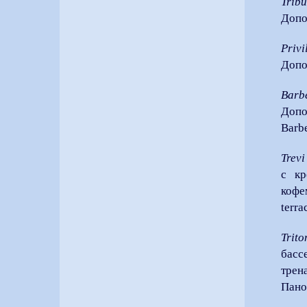
Tribu
Допо
Priv
Допо
Barb
Допо
Barbe
Trevi
с кр
кофе
terra
Trit
басс
трен
Пано