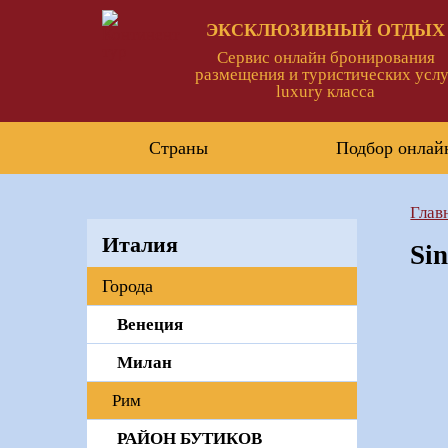
ЭКСКЛЮЗИВНЫЙ ОТДЫХ
Сервис онлайн бронирования
размещения и туристических услу
luxury класса
Страны
Подбор онлай
Глав
Италия
Sin
Города
Венеция
Милан
Рим
РАЙОН БУТИКОВ