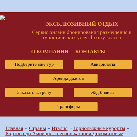
ЭКСКЛЮЗИВНЫЙ ОТДЫХ
Сервис онлайн бронирования размещения и
туристических услуг luxury класса
О КОМПАНИИ
КОНТАКТЫ
Подберите мне тур
Авиабилеты
Аренда джетов
Заказать встречу
Ж/д билеты
Трансферы
Главная
Страны
Италия
Горнолыжные курорты
Кортина ди Ампеццо - регион катания Доломитовые