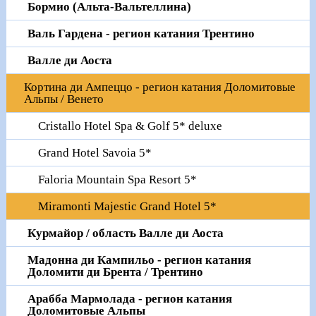
Бормио (Альта-Вальтеллина)
Валь Гардена - регион катания Трентино
Валле ди Аоста
Кортина ди Ампеццо - регион катания Доломитовые
Альпы / Венето
Cristallo Hotel Spa & Golf 5* deluxe
Grand Hotel Savoia 5*
Faloria Mountain Spa Resort 5*
Miramonti Majestic Grand Hotel 5*
Курмайор / область Валле ди Аоста
Мадонна ди Кампильо - регион катания
Доломити ди Брента / Трентино
Арабба Мармолада - регион катания
Доломитовые Альпы