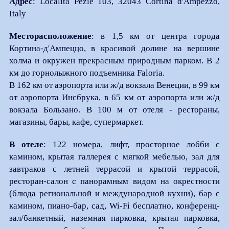
Адрес
: Località Peziè 103, 32043 Cortina d'Ampezzo,
Italy
Месторасположение
: в 1,5 км от центра города
Кортина-д'Ампеццо, в красивой долине на вершине
холма и окружен прекрасным природным парком. В 2
км до горнолыжного подъемника Faloria.
В 162 км от аэропорта или ж/д вокзала Венеции, в 99 км
от аэропорта Инсбрука, в 65 км от аэропорта или ж/д
вокзала Бользано. В 100 м от отеля - рестораны,
магазины, бары, кафе, супермаркет.
В отеле
: 122 номера, лифт, просторное лобби с
камином, крытая галлерея с мягкой мебелью, зал для
завтраков с летней террасой и крытой террасой,
ресторан-салон с панорамным видом на окрестности
(блюда региональной и международной кухни), бар с
камином, пиано-бар, сад, Wi-Fi бесплатно, конференц-
зал/банкетный, наземная парковка, крытая парковка,