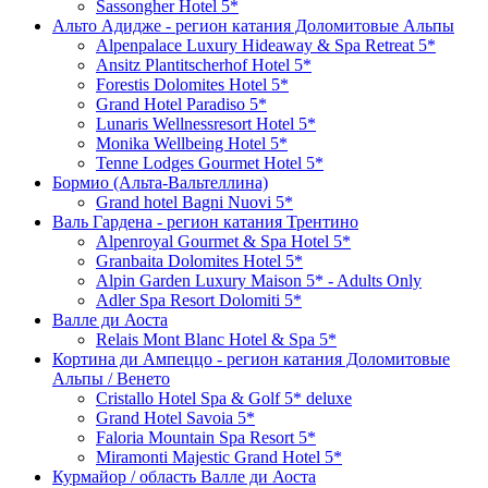
Sassongher Hotel 5*
Альто Адидже - регион катания Доломитовые Альпы
Alpenpalace Luxury Hideaway & Spa Retreat 5*
Ansitz Plantitscherhof Hotel 5*
Forestis Dolomites Hotel 5*
Grand Hotel Paradiso 5*
Lunaris Wellnessresort Hotel 5*
Monika Wellbeing Hotel 5*
Tenne Lodges Gourmet Hotel 5*
Бормио (Альта-Вальтеллина)
Grand hotel Bagni Nuovi 5*
Валь Гардена - регион катания Трентино
Alpenroyal Gourmet & Spa Hotel 5*
Granbaita Dolomites Hotel 5*
Alpin Garden Luxury Maison 5* - Adults Only
Adler Spa Resort Dolomiti 5*
Валле ди Аоста
Relais Mont Blanc Hotel & Spa 5*
Кортина ди Ампеццо - регион катания Доломитовые
Альпы / Венето
Cristallo Hotel Spa & Golf 5* deluxe
Grand Hotel Savoia 5*
Faloria Mountain Spa Resort 5*
Miramonti Majestic Grand Hotel 5*
Курмайор / область Валле ди Аоста