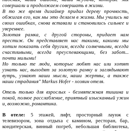
совершали и продолжаем совершать в жизни.
В то же время дизайнер придал дереву прочность,
обжигая его, как мы это делаем в жизни. Мы учились на
своих ошибках, снова вставали и становились сильнее и
увереннее.
Золотая рамка, с другой стороны, придает нам
престиж. Он представляет нас такими, какими мы
хотим показать себя другим, всегда солнечными, всегда
счастливыми, всегда преуспевающими, без забот...
почти милыми!
Но только те люди, которые любят нас или хотят
узнать нас, выходят за золотую рамку и заглядывают
вутрь, узнают наши мысли, наши жертвы, а также
наши страдания" Markus Hofer - хозяин отеля.
Отель только для взрослых - безмятежная тишина и
покой, полное расслабление, приятный изысканный ужин
и, возможно, романтика.
В отеле:
5 этажей, лифт, просторный лаунж с
телевизором, зона отдыха с камином, ресторан, бар,
кондитерская, винный погреб,
небольшая библиотека,