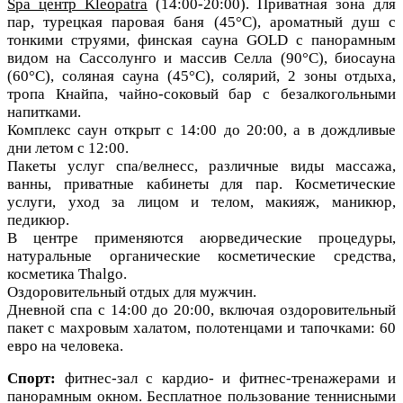
Spa центр Kleopatra
(14:00-20:00). Приватная зона для
пар, турецкая паровая баня (45°C), ароматный душ с
тонкими струями,
финская сауна GOLD с панорамным
видом на Сассолунго и массив Селла (90°C), биосауна
(60°C), соляная сауна (45°С),
солярий, 2 зоны отдыха,
тропа Кнайпа, чайно-соковый бар с безалкогольными
напитками.
Комплекс саун открыт с 14:00 до 20:00, а в дождливые
дни летом с 12:00.
Пакеты услуг спа/велнесс, различные виды массажа,
ванны, приватные кабинеты для пар. Косметические
услуги, уход за лицом и телом, макияж, маникюр,
педикюр.
В центре применяются аюрведические процедуры,
натуральные органические косметические средства,
косметика Thalgo.
Оздоровительный отдых для мужчин.
Дневной спа с 14:00 до 20:00, включая оздоровительный
пакет с махровым халатом, полотенцами и тапочками: 60
евро на человека.
Спорт:
фитнес-зал с кардио- и фитнес-тренажерами и
панорамным окном. Бесплатное пользование теннисными