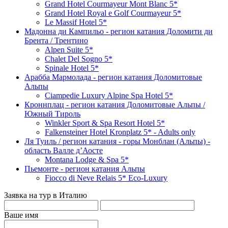
Grand Hotel Courmayeur Mont Blanc 5*
Grand Hotel Royal e Golf Courmayeur 5*
Le Massif Hotel 5*
Мадонна ди Кампильо - регион катания Доломити ди
Брента / Трентино
Alpen Suite 5*
Chalet Del Sogno 5*
Spinale Hotel 5*
Арабба Мармолада - регион катания Доломитовые
Альпы
Ciampedie Luxury Alpine Spa Hotel 5*
Кроннплац - регион катания Доломитовые Альпы /
Южный Тироль
Winkler Sport & Spa Resort Hotel 5*
Falkensteiner Hotel Kronplatz 5* - Adults only
Ля Туиль / регион катания - горы Монблан (Альпы) -
область Валле д’Аосте
Montana Lodge & Spa 5*
Пьемонте - регион катания Альпы
Fiocco di Neve Relais 5* Eco-Luxury
Заявка на тур в Италию
Ваше имя