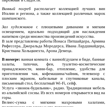
пирожные и сладости.
Винный погреб
располагает коллекцией лучших вин
Италии и региона, а также коллекцией различных марок
шампанского.
Зал художников
с плюшевыми диванами и мягким
освещением, идеально подходящий для наслаждения
напитком среди множества произведений искусства.
В зале представлены работы Йонаса Питшайдера, Армина
Рифессера, Джеральда Мородерса, Ивана Лардшнайдера,
Кристиана Хольцкнехта, Арона Демеца.
В номере:
ванная комната с ванной/душем и биде, банные
халаты, тапочки, фен, туалетно-косметические
принадлежности, мини-бар, отопление, удобства для
приготовления чая, кофемашина/чайник, телевизор с
плоским экраном, кабельные и спутниковые каналы,
письменный стол, бесплатный Wi-Fi, сейф.
Услуга «звонок-будильник», радио. Традиционная мебель
из альпийской сосны. Из всех номеров открывается вид на
горы.
Велнес-сумка с мягкими махровыми халатами,