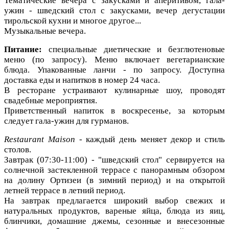
Тематические вечера с закусками и аперитивом, гала-
ужин - шведский стол с закусками, вечер дегустации
тирольской кухни и многое другое...
Музыкальные вечера.
Питание:
cпециальные диетические и безглютеновые
меню (по запросу). Меню включает вегетарианские
блюда. Упакованные ланчи - по запросу. Доступна
доставка еды и напитков в номер 24 часа.
В ресторане устраивают кулинарные шоу, проводят
свадебные мероприятия.
Приветственный напиток в воскресенье, за которым
следует гала-ужин для гурманов.
Restaurant Maison
- каждый день меняет декор и стиль
столов.
Завтрак (07:30-11:00) - "шведский стол" сервируется на
солнечной застекленной террасе с панорамным обзором
на долину Ортизеи (в зимний период) и на открытой
летней террасе в летний период.
На завтрак предлагается широкий выбор свежих и
натуральных продуктов, вареные яйца, блюда из яиц,
блинчики, домашние джемы, сезонные и внесезонные