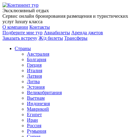
Эксклюзивный отдых
Сервис онлайн бронирования размещения и туристических
услуг luxury класса
О компании
Контакты
Подберите мне тур
Авиабилеты
Аренда джетов
Заказать встречу
Ж/д билеты
Трансферы
Страны
Австралия
Болгария
Греция
Италия
Латвия
Литва
Эстония
Великобритания
Вьетнам
Индонезия
Маврикий
Египет
Иран
Россия
Румыния
Сирия