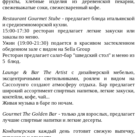
фрукты, хлебные изделия из деревенской пекарни,
свежевыжатые соки, свежесваренный кофе.
Restaurant Gourmet Stube
- предлагает блюда итальянской
и средиземноморской кухни.
15:00-17:30 ресторан предлагает легкие закуски или
заказы по меню.
Ужин (19:00-21:30) подается в красивом застекленном
обеденном зале с видом на Sella Group
Ресторан предлагает салат-бар "шведский стол" и меню из
5 блюд.
Launge & Bar The Artist
с дизайнерской мебелью,
эксцентричными светильниками, роялем и видом на
Сассолунго создают атмосферу отдыха. Бар предлагает
широкий ассортимент спиртных напитков, легкие закуски,
коктейли, кофе, чай...
Живая музыка в баре по ночам.
Gourmet The Golden Bar
- только для взрослых, предлагает
лучшие спиртные напитки и легкие десерты.
Кондитерская
каждый день готовит свежую выпечку,