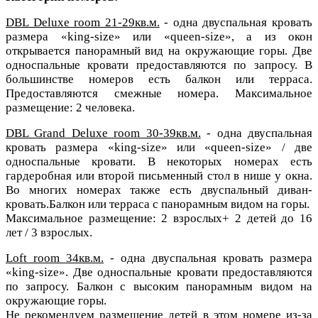
DBL Deluxe room 21-29кв.м.
- одна двуспальная кровать
размера «king-size» или «queen-size», а из окон
открывается панорамный вид на окружающие горы.
Две
односпальные кровати предоставляются по запросу. В
большинстве номеров есть балкон или терраса.
Предоставляются смежные номера.
Максимальное
размещение: 2 человека.
DBL Grand Deluxe room 30-39кв.м.
- одна двуспальная
кровать размера «king-size» или «queen-size» / две
односпальные кровати.
В некоторых номерах есть
гардеробная или второй письменный стол в нише у окна.
Во многих номерах также есть двуспальный диван-
кровать.
Балкон или терраса с панорамным видом на горы.
Максимальное размещение: 2 взрослых+ 2 детей до 16
лет / 3 взрослых.
Loft room 34кв.м.
- одна двуспальная кровать размера
«king-size». Две односпальные кровати предоставляются
по запросу.
Балкон с высоким панорамным видом на
окружающие горы.
Не рекомендуем размещение детей в этом номере из-за