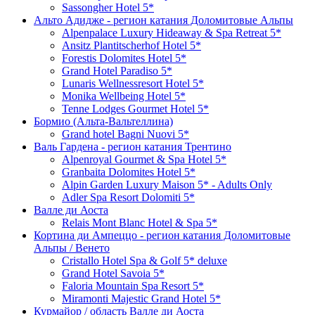
Sassongher Hotel 5*
Альто Адидже - регион катания Доломитовые Альпы
Alpenpalace Luxury Hideaway & Spa Retreat 5*
Ansitz Plantitscherhof Hotel 5*
Forestis Dolomites Hotel 5*
Grand Hotel Paradiso 5*
Lunaris Wellnessresort Hotel 5*
Monika Wellbeing Hotel 5*
Tenne Lodges Gourmet Hotel 5*
Бормио (Альта-Вальтеллина)
Grand hotel Bagni Nuovi 5*
Валь Гардена - регион катания Трентино
Alpenroyal Gourmet & Spa Hotel 5*
Granbaita Dolomites Hotel 5*
Alpin Garden Luxury Maison 5* - Adults Only
Adler Spa Resort Dolomiti 5*
Валле ди Аоста
Relais Mont Blanc Hotel & Spa 5*
Кортина ди Ампеццо - регион катания Доломитовые
Альпы / Венето
Cristallo Hotel Spa & Golf 5* deluxe
Grand Hotel Savoia 5*
Faloria Mountain Spa Resort 5*
Miramonti Majestic Grand Hotel 5*
Курмайор / область Валле ди Аоста