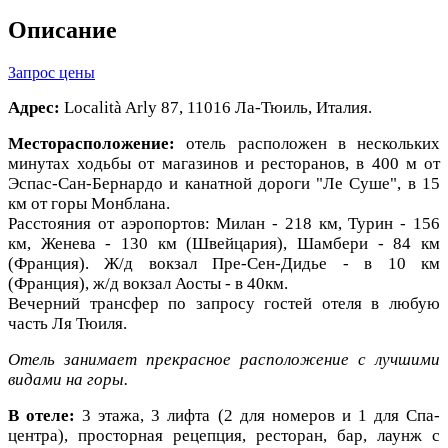
Описание
Запрос цены
Адрес:
Località Arly 87, 11016 Ла-Тюиль, Италия.
Месторасположение:
отель расположен в нескольких
минутах ходьбы от магазинов и ресторанов, в 400 м от
Эспас-Сан-Бернардо
и канатной дороги "Ле Суше", в 15
км от горы Монблана.
Расстояния от аэропортов: Милан - 218 км, Турин - 156
км, Женева - 130 км (Швейцария), Шамбери - 84 км
(Франция). Ж/д вокзал Пре-Сен-Дидье - в 10 км
(Франция),
ж/д вокзал Аосты - в 40км.
Вечерний трансфер по запросу гостей отеля в любую
часть Ля Тюиля.
Отель занимает прекрасное расположение с лучшими
видами на горы.
В отеле:
3 этажа, 3 лифта (2 для номеров и 1 для Спа-
центра), просторная рецепция, ресторан, бар, лаунж с