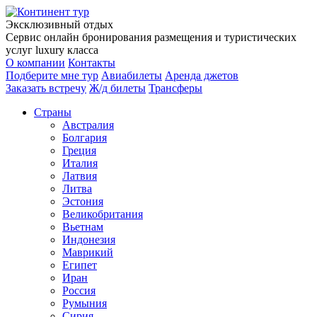
Эксклюзивный отдых
Сервис онлайн бронирования размещения и туристических
услуг luxury класса
О компании
Контакты
Подберите мне тур
Авиабилеты
Аренда джетов
Заказать встречу
Ж/д билеты
Трансферы
Страны
Австралия
Болгария
Греция
Италия
Латвия
Литва
Эстония
Великобритания
Вьетнам
Индонезия
Маврикий
Египет
Иран
Россия
Румыния
Сирия