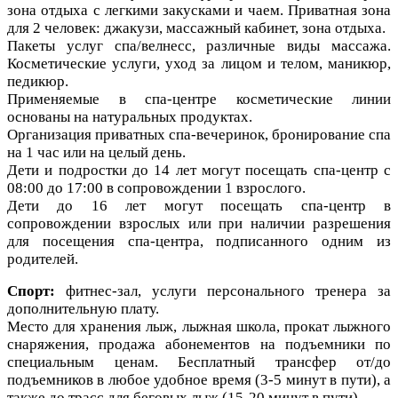
зона отдыха с легкими закусками и чаем. Приватная зона
для 2 человек: джакузи, массажный кабинет, зона отдыха.
Пакеты услуг спа/велнесс, различные виды массажа.
Косметические услуги, уход за лицом и телом, маникюр,
педикюр.
Применяемые в спа-центре косметические линии
основаны на натуральных продуктах.
Организация приватных спа-вечеринок, бронирование спа
на 1 час или на целый день.
Дети и подростки до 14 лет могут посещать спа-центр с
08:00 до 17:00 в сопровождении 1 взрослого.
Дети до 16 лет могут посещать спа-центр в
сопровождении взрослых или при наличии разрешения
для посещения спа-центра, подписанного одним из
родителей.
Спорт:
фитнес-зал, услуги персонального тренера за
дополнительную плату.
Место для хранения лыж, лыжная школа, прокат лыжного
снаряжения, продажа абонементов на подъемники по
специальным ценам.
Бесплатный трансфер от/до
подъемников в любое удобное время (3-5 минут в пути), а
также до трасс для беговых лыж (15-20 минут в пути).