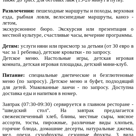
Развлечения:
пешеходные маршруты и походы, верховая
езда, рыбная ловля, велосипедные маршруты, каноэ -
летом,
экскурсионное бюро. Экскурсия или презентация о
местной культуре, счастливые часы, вечерние программы.
Детям:
услуги няни или присмотр за детьми (от 30 евро в
час за 1 ребенка), детские кроватки - по запросу.
Детское меню. Настольные игры, детская игровая
комната, детская игровая площадка, детский мини-клуб.
Питание:
cпециальные диетические и безглютеновые
меню (по запросу). Детское меню и буфет, подходящий
для детей. Упакованные ланчи - по запросу.
Доступна
доставка еды и напитков в номер.
Завтрак (07:30-09:30) сервируется в главном ресторане -
"шведский стол". На завтрак предлагается
свежеиспеченный хлеб, блины, местные сыры, мясное
ассорти,
тосты, пирожные, различные виды хлопьев,
горячие блюда, домашние десерты, натуральные джемы,
мед, орехи, сухофрукты, сезонные фрукты, 3 вида