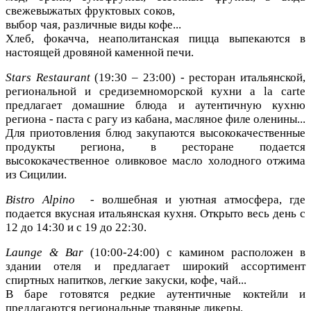
свежевыжатых фруктовых соков,
выбор чая, различные виды кофе...
Хлеб, фокачча, неаполитанская пицца выпекаются в
настоящей дровяной каменной печи.
Stars Restaurant
(19:30 – 23:00) - ресторан итальянской,
региональной и средиземноморской кухни а la carte
предлагает домашние блюда и аутентичную кухню
региона -
паста с рагу из кабана, масляное филе оленины...
Для приотовления блюд закупаются высококачественные
продукты региона, в ресторане подается
высококачественное
оливковое масло холодного отжима
из Сицилии.
Bistro Alpino
- волшебная и уютная атмосфера, где
подается вкусная итальянская кухня. Открыто весь день с
12 до 14:30 и с 19 до 22:30.
Launge & Bar
(10:00-24:00) с камином расположен в
здании отеля и предлагает широкий ассортимент
спиртных напитков, легкие закуски, кофе, чай...
В баре готовятся редкие аутентичные коктейли и
предлагаются региональные травяные ликеры.