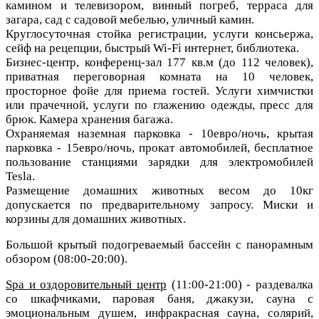
камином и телевизором, винный погреб, терраса для
загара,
сад с садовой мебелью, уличный камин.
Круглосуточная стойка регистрации, услуги консьержа,
сейф на рецепции, быстрый Wi-Fi интернет, библиотека.
Бизнес-центр, конференц-зал 177 кв.м (до 112 человек),
приватная переговорная комната на 10 человек,
просторное фойе для приема гостей. Услуги химчистки
или прачечной, услуги по глажению одежды, пресс для
брюк. Камера хранения багажа.
Охраняемая наземная парковка - 10евро/ночь, крытая
парковка - 15евро/ночь, прокат автомобилей, бесплатное
пользование станциями зарядки для электромобилей
Tesla.
Размещение домашних животных весом до 10кг
допускается по предварительному запросу. Миски и
корзины для домашних животных.
Большой крытый подогреваемый бассейн с панорамным
обзором (08:00-20:00).
Spa и оздоровительный центр
(11:00-21:00) - раздевалка
со шкафчиками, паровая баня, джакузи, сауна с
эмоциональным душем, инфракрасная сауна, солярий,