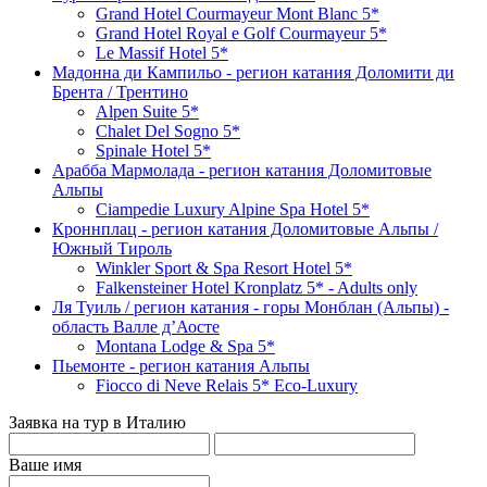
Grand Hotel Courmayeur Mont Blanc 5*
Grand Hotel Royal e Golf Courmayeur 5*
Le Massif Hotel 5*
Мадонна ди Кампильо - регион катания Доломити ди
Брента / Трентино
Alpen Suite 5*
Chalet Del Sogno 5*
Spinale Hotel 5*
Арабба Мармолада - регион катания Доломитовые
Альпы
Ciampedie Luxury Alpine Spa Hotel 5*
Кроннплац - регион катания Доломитовые Альпы /
Южный Тироль
Winkler Sport & Spa Resort Hotel 5*
Falkensteiner Hotel Kronplatz 5* - Adults only
Ля Туиль / регион катания - горы Монблан (Альпы) -
область Валле д’Аосте
Montana Lodge & Spa 5*
Пьемонте - регион катания Альпы
Fiocco di Neve Relais 5* Eco-Luxury
Заявка на тур в Италию
Ваше имя