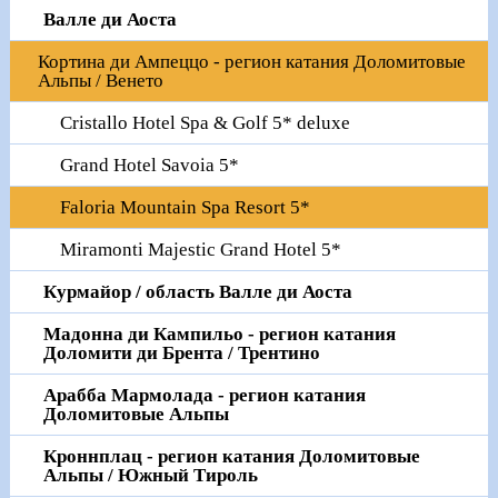
Валле ди Аоста
Кортина ди Ампеццо - регион катания Доломитовые
Альпы / Венето
Cristallo Hotel Spa & Golf 5* deluxe
Grand Hotel Savoia 5*
Faloria Mountain Spa Resort 5*
Miramonti Majestic Grand Hotel 5*
Курмайор / область Валле ди Аоста
Мадонна ди Кампильо - регион катания
Доломити ди Брента / Трентино
Арабба Мармолада - регион катания
Доломитовые Альпы
Кроннплац - регион катания Доломитовые
Альпы / Южный Тироль