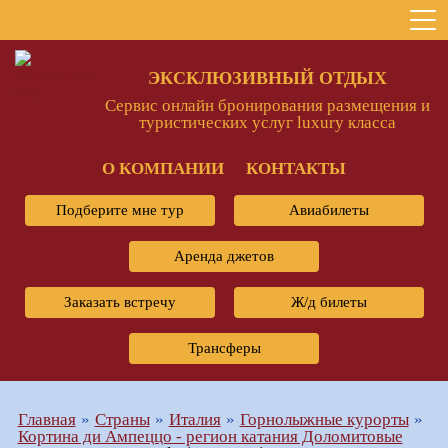
ЭКСКЛЮЗИВНЫЙ ОТДЫХ
Сервис онлайн бронирования размещения и
туристических услуг luxury класса
О КОМПАНИИ
КОНТАКТЫ
Подберите мне тур
Авиабилеты
Аренда джетов
Заказать встречу
Ж/д билеты
Трансферы
Главная
Страны
Италия
Горнолыжные курорты
Кортина ди Ампеццо - регион катания Доломитовые