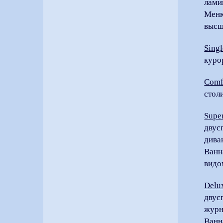
лами
Меню
высш
Sing
куро
Comf
стол
Supe
двус
дива
Ванн
видо
Delu
двус
журн
Ванн