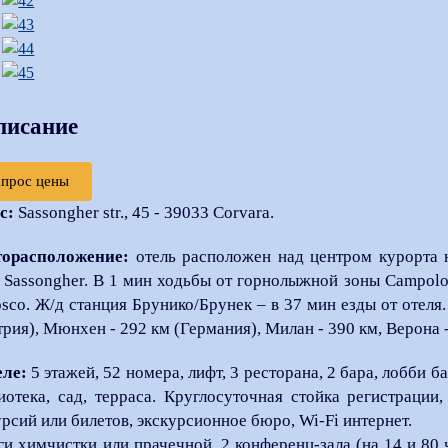
писание
апрос цены
с:
Sassongher str., 45 - 39033 Corvara.
орасположение:
отель расположен над центром курорта 
 Sassongher. В 1 мин ходьбы от горнолыжной зоны Campolo
osco. Ж/д станция Брунико/Брунек – в 37 мин езды от отеля
трия), Мюнхен - 292 км (Германия), Милан - 390 км, Верона -
еле:
5 этажей, 52 номера, лифт, 3 ресторана, 2 бара, лобби б
иотека, сад, терраса. Круглосуточная стойка регистраци
урсий или билетов, экскурсионное бюро, Wi-Fi интернет.
ги химчистки или прачечной, 2 конференц-зала (на 14 и 80 