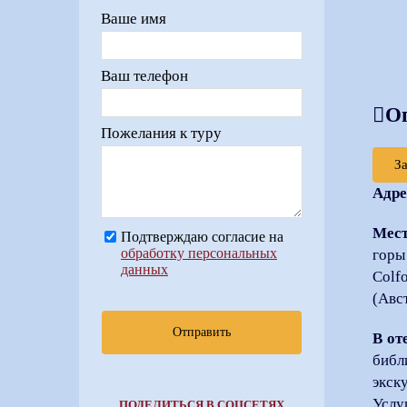
Ваше имя
Ваш телефон
О
Пожелания к туру
З
Адре
Мест
Подтверждаю согласие на
обработку персональных
горы
данных
Colf
(Авс
Отправить
В от
библ
экск
Услу
ПОДЕЛИТЬСЯ В СОЦСЕТЯХ