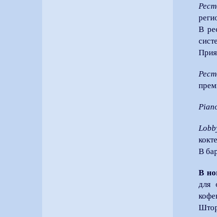
Рест
реги
В ре
сист
Прия
Рест
прем
Pian
Lobb
кокт
В ба
В но
для 
кофе
Штор