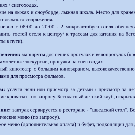
нях / снегоходах.
ние на лыжах и сноуборде, лыжная школа. Место для хран
ат лыжного снаряжения.
невно с 08:00 до 20:00 - 2 микроавтобуса отеля обеспе
авить гостей отеля к центру/ к трассам для катания на бе
ты в пути).
лечения:
маршруты для пеших прогулок и велопрогулок (кро
самолетные экскурсии, прогулки на снегоходах.
ный кинотеатр с большим киноэкраном, высококачественн
лами для просмотра фильмов.
м:
услуги няни или присмотр за детьми / присмотр за дет
кие кроватки - по запросу. Бесплатный детский клуб, открыта
ние:
завтрак сервируется в ресторане - "шведский стол". В
ические меню (по запросу).
кое меню (дополнительная оплата) и буфет, подходящий для 