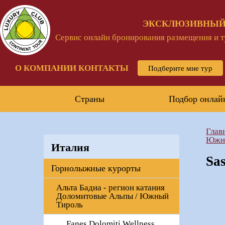
ЭКСКЛЮЗИВНЫЙ
Сервис онлайн бронирования размещения и ту
О КОМПАНИИ
КОНТАКТЫ
Подберите мне тур
Страны
Подбор онлай
Глав
Южн
Италия
Sa
Горнолыжные курорты
Альта Бадиа - регион катания
Доломитовые Альпы / Южный
Тироль
Fanes Dolomiti Wellness