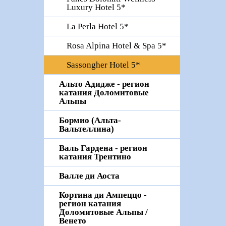
Luxury Hotel 5*
La Perla Hotel 5*
Rosa Alpina Hotel & Spa 5*
Sassongher Hotel 5*
Альто Адидже - регион
катания Доломитовые
Альпы
Бормио (Альта-
Вальтеллина)
Валь Гардена - регион
катания Трентино
Валле ди Аоста
Кортина ди Ампеццо -
регион катания
Доломитовые Альпы /
Венето