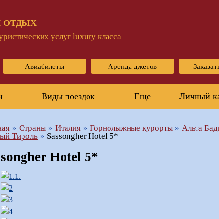
 ОТДЫХ
ристических услуг luxury класса
Авиабилеты
Аренда джетов
Заказат
н
Виды поездок
Еще
Личный к
ная
Страны
Италия
Горнолыжные курорты
Альта Бад
ый Тироль
Sassongher Hotel 5*
ssongher Hotel 5*