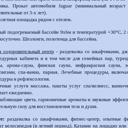
овка. Прокат автомобиля Jaguar (минимальный возраст 
вительные от 3-х лет).
олетная площадка рядом с отелем.
ый подогреваемый бассейн 9х6м и температурой +30°С, 2 
лосуточно. Шезлонги, полотенца для бассейна.
и оздоровительный центр
- раздевалка со шкафчиками, дж
едурных кабинета и в том числе для семейных пар, турец
ы, арома-сауна, финская сауна, инфракрасная сауна,
онгами, спа-ванна, парная. Лечебные процедуры, включ
едуры и рефлексология.
ичные услуги массажа, пакеты услуг спа/велнесс, ванноч
тает ежедневно.
лабляющие цвета, гармоничные ароматы и звуковые эффект
тельную силу для восстановления тела и души.
т:
раздевалка со шкафчиками, фитнес-центр, опытные фи
ат велосипедов (в летний период). Катание на лошадях или 