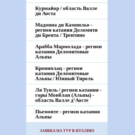
Курмайор / область Валле
ди Аоста
Мадонна ди Кампильо -
регион катания Доломити
ди Брента / Трентино
Арабба Мармолада - регион
катания Доломитовые
Альпы
Кроннплац - регион
катания Доломитовые
Альпы / Южный Тироль
Ля Туиль / регион катания -
горы Монблан (Альпы) -
область Валле д’Аосте
Пьемонте - регион катания
Альпы
ЗАЯВКА НА ТУР В ИТАЛИЮ