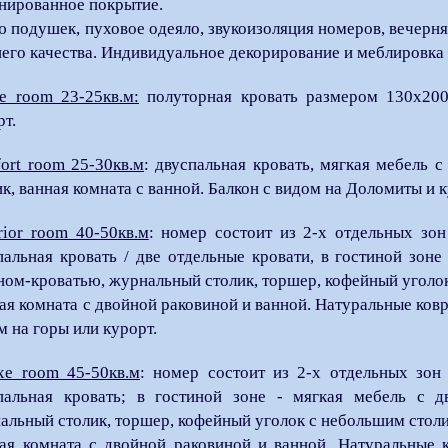
нированное покрытие.
 подушек, пуховое одеяло, звукоизоляция номеров, вечерняя
его качества. Индивидуальное декорирование и меблировка
le room 23-25кв.м:
полуторная кровать размером 130х200м
рт.
ort room 25-30кв.м
: двуспальная кровать, мягкая мебель
ик, ванная комната с ванной. Балкон с видом на Доломиты и к
rior room 40-50кв.м
: номер состоит из 2-х отдельных зо
пальная кровать / две отдельные кровати, в гостиной зон
ном-кроватью, журнальный столик, торшер, кофейный уголок
ая комната с двойной раковиной и ванной. Натуральные ковры
м на горы или курорт.
xe room 45-50кв.м
: номер состоит из 2-х отдельных зон
пальная кровать; в гостиной зоне - мягкая мебель с д
альный столик, торшер, кофейный уголок с небольшим столи
ая комната с двойной раковиной и ванной. Натуральные к