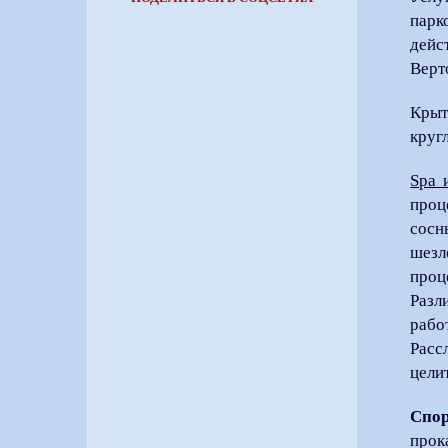
парк
дейст
Верт
Крыт
круг
Spa 
проц
сосн
шезл
проц
Разл
рабо
Расс
цели
Спор
прок