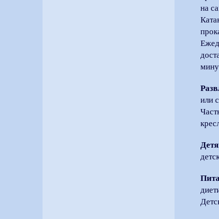
на са
Ката
прок
Ежед
дост
мину
Разв
или 
Част
крес
Детя
детс
Пита
диет
Детс