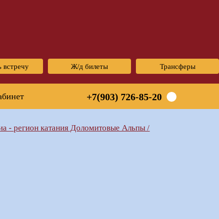
ь встречу
Ж/д билеты
Трансферы
абинет
+7(903) 726-85-20
иа - регион катания Доломитовые Альпы /