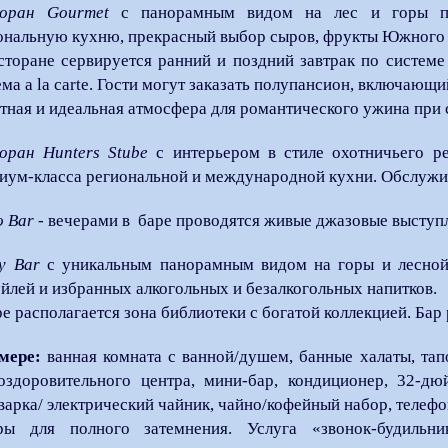
оран Gourmet
с панорамным видом на лес и горы пр
ональную кухню, прекрасный выбор сыров, фрукты Южного 
сторане сервируется ранний и поздний завтрак по системе
ема a la carte. Гости могут заказать полупансион, включающ
тная и идеальная атмосфера для романтического ужина при 
оран Hunters Stube
с интерьером в стиле охотничьего ре
иум-класса региональной и международной кухни. Обслужив
o Bar
- вечерами в баре проводятся живые джазовые выступ
y Bar
с уникальным панорамным видом на горы и лесной 
ейлей и избранных алкогольных и безалкогольных напитков.
ре располагается зона библиотеки с богатой коллекцией. Бар 
мере:
ванная комната с ванной/душем, банные халаты, тап
оздоровительного центра, мини-бар, кондиционер, 32-дю
варка/ электрический чайник, чайно/кофейный набор, телефон
ы для полного затемнения. Услуга «звонок-будильни