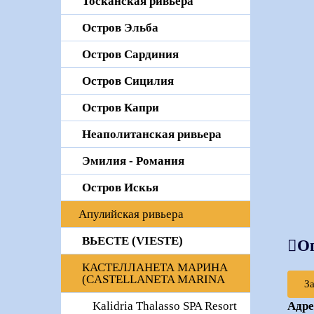
Тосканская ривьера
Остров Эльба
Остров Сардиния
Остров Сицилия
Остров Капри
Неаполитанская ривьера
Эмилия - Романия
Остров Искья
Апулийская ривьера
ВЬЕСТЕ (VIESTE)
О
КАСТЕЛЛАНЕТА МАРИНА
(CASTELLANETA MARINA
З
Адре
Kalidria Thalasso SPA Resort