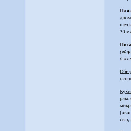
Пля
дном
шезл
30 м
Пит
(яйц
джем
Обед
осно
Кухн
рако
микр
(ово
сыр,