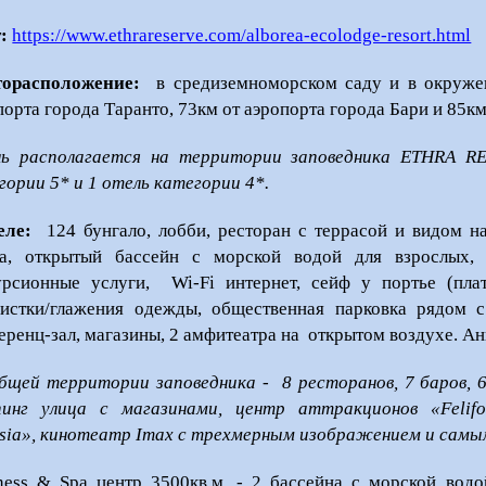
:
https://www.ethrareserve.com/alborea-ecolodge-resort.html
орасположение:
в средиземноморском саду и в окружен
порта города Таранто, 73км от аэропорта города Бари и 85к
ь располагается на территории заповедника ETHRA RE
гории 5* и 1 отель категории 4*.
еле:
124 бунгало, лобби, ресторан с террасой и видом на
а, открытый бассейн с морской водой для взрослых, 
урсионные услуги, Wi-Fi интернет, сейф у портье (пла
истки/глажения одежды, общественная парковка рядом с
еренц-зал, магазины, 2 амфитеатра на открытом воздухе. Ан
бщей территории заповедника - 8 ресторанов, 7 баров, 6
инг улица с магазинами, центр аттракционов «Felifon
isia», кинотеатр Imax с трехмерным изображением и самы
ness & Spa центр 3500кв.м.
- 2 бассейна с морской водо