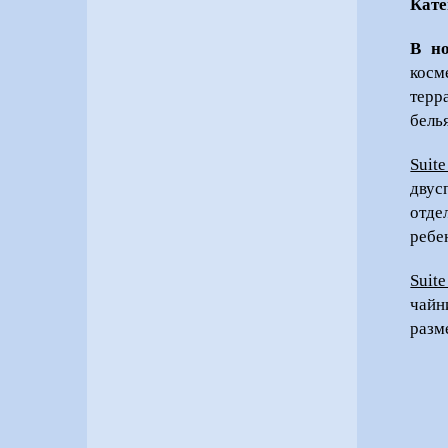
Кате
В но
косм
терр
бель
Suite
двус
отде
ребе
Suite
чайн
разм