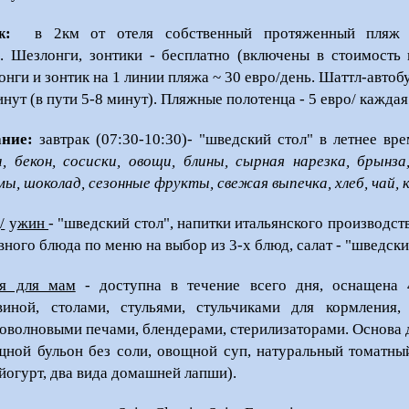
ж:
в 2км от отеля собственный протяженный пляж 
. Шезлонги, зонтики - бесплатно (включены в стоимость 
онги и зонтик на 1 линии пляжа ~ 30 евро/день. Шаттл-авто
инут (в пути 5-8 минут). Пляжные полотенца - 5 евро/ каждая
ание:
завтрак (07:30-10:30)- "шведский стол" в летнее вр
а, бекон, сосиски, овощи, блины, сырная нарезка, бры
ы, шоколад, сезонные фрукты, свежая выпечка, хлеб, чай, 
/
у
жин
- "шведский стол", напитки итальянского производств
вного блюда по меню на выбор из 3-х блюд, салат - "шведски
я для мам
- доступна в течение всего дня, оснащена 4
виной, столами, стульями, стульчиками для кормления,
оволновыми печами, блендерами, стерилизаторами. Основа
щной бульон без соли, овощной суп, натуральный томатный
 йогурт, два вида домашней лапши).