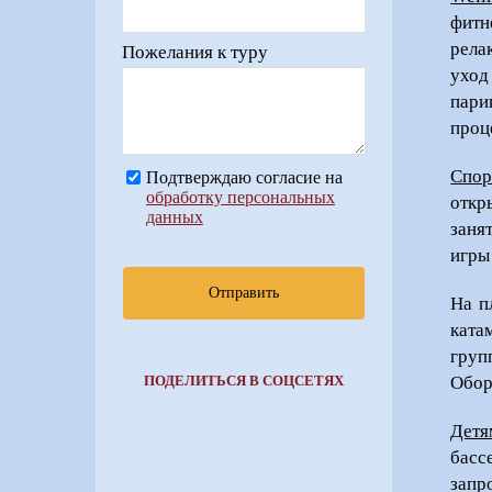
фитн
рела
Пожелания к туру
уход
пари
проц
Спор
Подтверждаю согласие на
обработку персональных
откр
данных
занят
игры
Отправить
На п
ката
груп
Обор
ПОДЕЛИТЬСЯ В СОЦСЕТЯХ
Детя
басс
запр