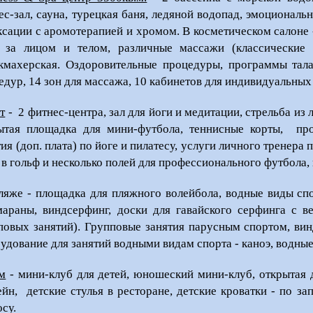
ес-зал, сауна, турецкая баня, ледяной водопад, эмоциональ
ксации с аромотерапией и хромом. В косметическом салоне
 за лицом и телом, различные массажи (классические
кмахерская. Оздоровительные процедуры, программы тала
едур, 14 зон для массажа, 10 кабинетов для индивидуальны
т
- 2 фитнес-центра, зал для йоги и медитации, стрельба из л
ытая площадка для мини-футбола, теннисные корты, про
ия (доп. плата) по йоге и пилатесу, услуги личного тренера 
 в гольф и несколько полей для профессионального футбола, 
ляже - площадка для пляжного волейбола, водные виды спо
мараны, виндсерфинг, доски для гавайского серфинга с 
повых занятий). Групповые занятия парусным спортом, ви
удование для занятий водными видам спорта - каноэ, водные
м
- мини-клуб для детей, юношеский мини-клуб, открытая 
ейн, детские стулья в ресторане, детские кроватки - по за
осу.