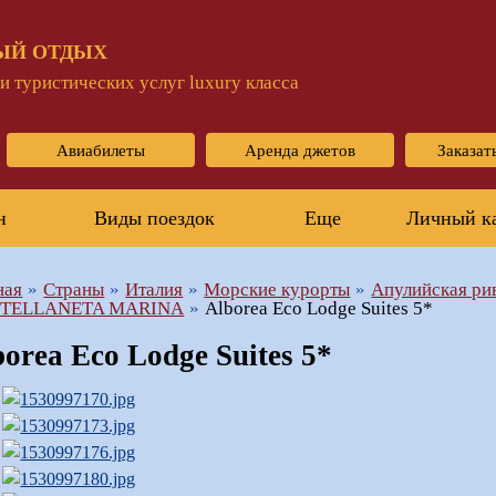
ЫЙ ОТДЫХ
 туристических услуг luxury класса
Авиабилеты
Аренда джетов
Заказат
н
Виды поездок
Еще
Личный к
ная
Страны
Италия
Морские курорты
Апулийская ри
STELLANETA MARINA
Alborea Eco Lodge Suites 5*
borea Eco Lodge Suites 5*