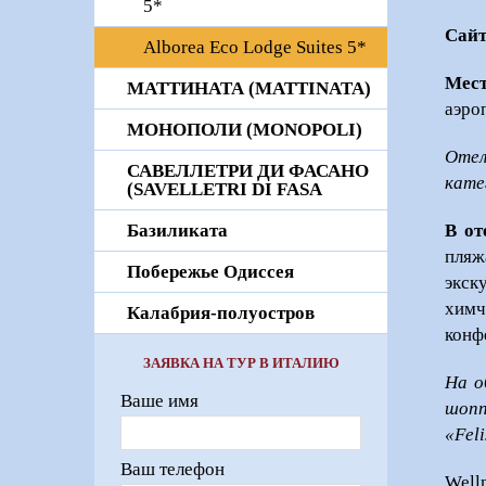
5*
Сайт
Alborea Eco Lodge Suites 5*
Мест
МАТТИНАТА (MATTINATA)
аэро
МОНОПОЛИ (MONOPOLI)
Отел
САВЕЛЛЕТРИ ДИ ФАСАНО
кате
(SAVELLETRI DI FASA
В от
Базиликата
пляж
Побережье Одиссея
экск
химч
Калабрия-полуостров
конф
ЗАЯВКА НА ТУР В ИТАЛИЮ
На о
Ваше имя
шопп
«Fel
Ваш телефон
Well