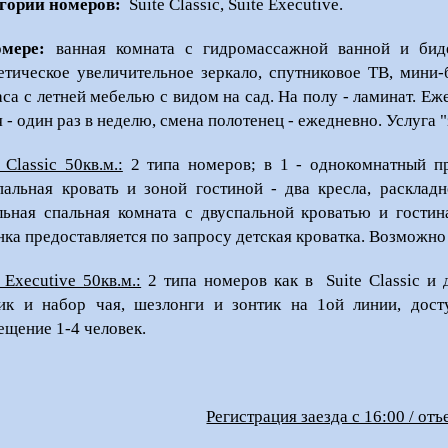
гории номеров:
Suite Classic, Suite Executive.
мере:
ванная комната с гидромассажной ванной и биде,
етическое увеличительное зеркало, спутниковое ТВ, мини
аса с летней мебелью с видом на сад. На полу - ламинат. Е
я - один раз в неделю, смена полотенец - ежедневно. Услуга "
 Classic 50кв.м.:
2 типа номеров; в 1 - однокомнатный 
пальная кровать и зоной гостиной - два кресла, расклад
льная спальная комната с двуспальной кроватью и гости
нка предоставляется по запросу детская кроватка. Возможно
 Executive 50кв.м.:
2 типа номеров как в Suite Classic и 
ик и набор чая, шезлонги и зонтик на 1ой линии, дост
ещение 1-4 человек.
Регистрация заезда с 16:00 / отъ