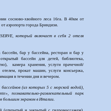
ии сосново-хвойного леса 16га. В 40км от
м от аэропорта города Бриндизи.
SERVE, который включает в себя 2 отеля
 бассейн, бар у бассейна, ресторан и бар у
открытый бассейн для детей, библиотека,
тно), камера хранения, услуги прачечной/
 отелем, прокат машин, услуги консьержа,
имация в течении дня и вечером.
 бассейнов (из которых 5 с морской водой),
te», познавательно-развлекательный парк
м большим экраном в Италии.
й (открытый и закрытый с гидромассажем),