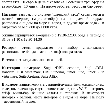
составляет ~10евро в день с человека. Возможен трансфер на
автомобиле - 10 минут. На пляже работает ресторан-бар отеля.
Питание
: завтрак по системе "шведский стол" сервируется в
летний период (марта-октябрь) на панорамной террасе
ресторана с видом на море и город, в другое время года - в
закрытом зале с 7:00 до 11:00 утра.
Ужины сервируется ежедневно с 19:30-22:30, обед в период с
31.03-31.10 с 12:30-14:30
Ресторан отеля предлагает на выбор специальные
региональные блюда в меню от шеф повара отеля.
Возможен заказ упакованных ланчей.
Категории номеров
: Sngl /DBL econom, Sngl /DBL
standard, DBL vista mare, DBL Superior, Junior Suite, Junior Suite
vista mare, Suite Aretusa, Suite Alfio.
В номере
: ванная комната с ванной/душем, фен, кондиционер,
телефон, телевизор, спутниковое телевидение, Wi-Fi интернет,
сейф, мини-бар, банные халаты и тапочки. В некоторых
номерах - балкон. Часть номеров с видом на море. На полу
- деревянный паркет.