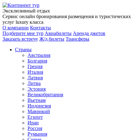
Эксклюзивный отдых
Сервис онлайн бронирования размещения и туристических
услуг luxury класса
О компании
Контакты
Подберите мне тур
Авиабилеты
Аренда джетов
Заказать встречу
Ж/д билеты
Трансферы
Страны
Австралия
Болгария
Греция
Италия
Латвия
Литва
Эстония
Великобритания
Вьетнам
Индонезия
Маврикий
Египет
Иран
Россия
Румыния
Сирия