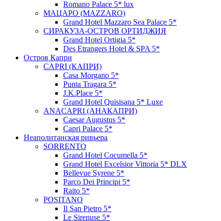
Romano Palace 5* lux
МАЦАРО (MAZZARO)
Grand Hotel Mazzaro Sea Palace 5*
СИРАКУЗА-ОСТРОВ ОРТИДЖИЯ
Grand Hotel Ortigia 5*
Des Etrangers Hotel & SPA 5*
Остров Капри
CAPRI (КАПРИ)
Casa Morgano 5*
Punta Tragara 5*
J.K.Place 5*
Grand Hotel Quisisana 5* Luxe
ANACAPRI (АНАКАПРИ)
Caesar Augustus 5*
Capri Palace 5*
Неаполитанская ривьера
SORRENTO
Grand Hotel Cocumella 5*
Grand Hotel Excelsior Vittoria 5* DLX
Bellevue Syrene 5*
Parco Dei Principi 5*
Raito 5*
POSITANO
Il San Pietro 5*
Le Sirenuse 5*