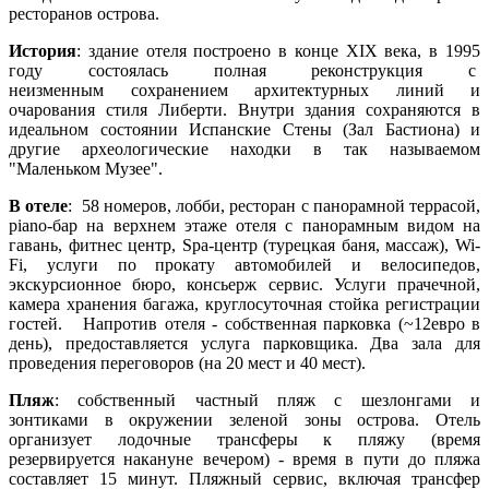
ресторанов острова.
История
: здание отеля построено в конце XIX века, в 1995
году состоялась полная реконструкция с
неизменным сохранением архитектурных линий и
очарования стиля Либерти. Внутри здания сохраняются в
идеальном состоянии Испанские Стены (Зал Бастиона) и
другие археологические находки в так называемом
"Маленьком Музее".
В отеле
: 58 номеров, лобби, ресторан с панорамной террасой,
piano-бар на верхнем этаже отеля с панорамным видом на
гавань, фитнес центр, Spa-центр (турецкая баня, массаж), Wi-
Fi, услуги по прокату автомобилей и велосипедов,
экскурсионное бюро, консьерж сервис. Услуги прачечной,
камера хранения багажа, круглосуточная стойка регистрации
гостей. Напротив отеля - собственная парковка (~12евро в
день), предоставляется услуга парковщика. Два зала для
проведения переговоров (на 20 мест и 40 мест).
Пляж
: собственный частный пляж с шезлонгами и
зонтиками в окружении зеленой зоны острова. Отель
организует лодочные трансферы к пляжу (время
резервируется накануне вечером) - время в пути до пляжа
составляет 15 минут. Пляжный сервис, включая трансфер