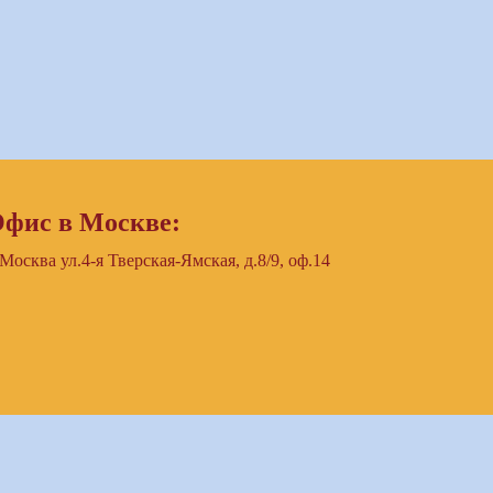
фис в Москве:
 Москва ул.4-я Тверская-Ямская, д.8/9, оф.14