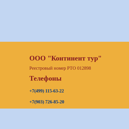
ООО "Континент тур"
Реестровый номер РТО 012898
Телефоны
+7(499) 115-63-22
+7(903) 726-85-20
+7(967) 192-00-14
E-mail