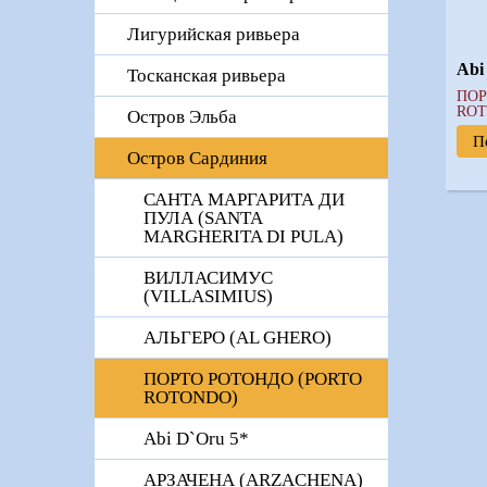
Лигурийская ривьера
Abi
Тосканская ривьера
ПОР
ROT
Остров Эльба
П
Остров Сардиния
САНТА МАРГАРИТА ДИ
ПУЛА (SANTA
MARGHERITA DI PULA)
ВИЛЛАСИМУС
(VILLASIMIUS)
АЛЬГЕРО (AL GHERO)
ПОРТО РОТОНДО (PORTO
ROTONDO)
Abi D`Оru 5*
АРЗАЧЕНА (ARZACHENA)