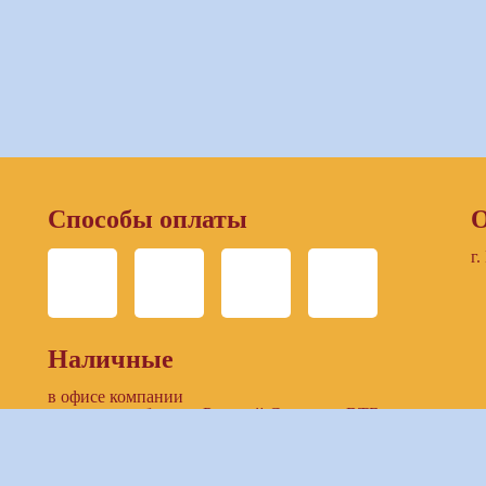
Способы оплаты
О
г.
Наличные
в офисе компании
в отделении банков: Русский Стандарт, ВТБ
Безналичный расчет