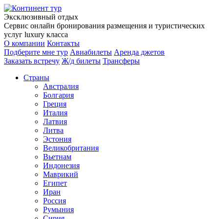
Эксклюзивный отдых
Сервис онлайн бронирования размещения и туристических
услуг luxury класса
О компании
Контакты
Подберите мне тур
Авиабилеты
Аренда джетов
Заказать встречу
Ж/д билеты
Трансферы
Страны
Австралия
Болгария
Греция
Италия
Латвия
Литва
Эстония
Великобритания
Вьетнам
Индонезия
Маврикий
Египет
Иран
Россия
Румыния
Сирия