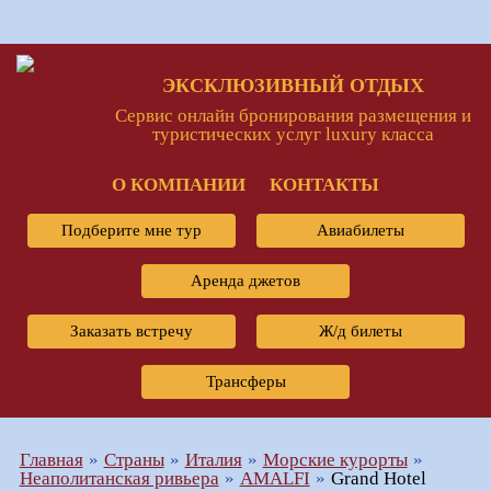
ЭКСКЛЮЗИВНЫЙ ОТДЫХ
Сервис онлайн бронирования размещения и
туристических услуг luxury класса
О КОМПАНИИ
КОНТАКТЫ
Подберите мне тур
Авиабилеты
Аренда джетов
Заказать встречу
Ж/д билеты
Трансферы
Главная
Страны
Италия
Морские курорты
Неаполитанская ривьера
AMALFI
Grand Hotel