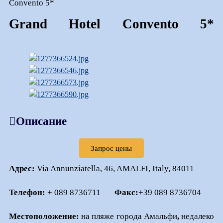
Convento 5*
Grand Hotel Convento 5*
Описание
Запрос цены
Адрес
:
Via Annunziatella, 46, AMALFI,
Italy, 84011
Телефон:
+ 089 8736711
Факс:
+39 089 8736704
Местоположение:
на пляже города
Амальфи
,
недалеко