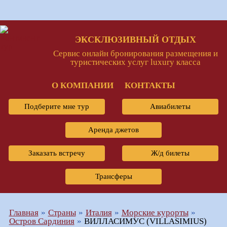
ЭКСКЛЮЗИВНЫЙ ОТДЫХ
Сервис онлайн бронирования размещения и
туристических услуг luxury класса
О КОМПАНИИ
КОНТАКТЫ
Подберите мне тур
Авиабилеты
Аренда джетов
Заказать встречу
Ж/д билеты
Трансферы
Главная
Страны
Италия
Морские курорты
Остров Сардиния
ВИЛЛАСИМУС (VILLASIMIUS)