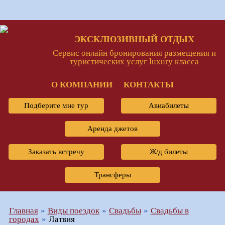
ЭКСКЛЮЗИВНЫЙ ОТДЫХ
Сервис онлайн бронирования размещения и
туристических услуг luxury класса
О КОМПАНИИ
КОНТАКТЫ
Подберите мне тур
Авиабилеты
Аренда джетов
Заказать встречу
Ж/д билеты
Трансферы
Главная
Виды поездок
Свадьбы
Свадьбы в
городах
Латвия