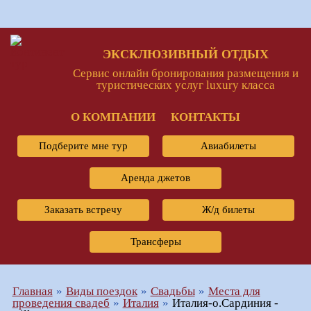
ЭКСКЛЮЗИВНЫЙ ОТДЫХ
Сервис онлайн бронирования размещения и
туристических услуг luxury класса
О КОМПАНИИ
КОНТАКТЫ
Подберите мне тур
Авиабилеты
Аренда джетов
Заказать встречу
Ж/д билеты
Трансферы
Главная
Виды поездок
Свадьбы
Места для
проведения свадеб
Италия
Италия-о.Сардиния -