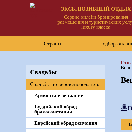
ЭКСКЛЮЗИВНЫЙ ОТДЫХ
Сервис онлайн бронирования
размещения и туристических услу
luxury класса
Страны
Подбор онлай
Глав
Вене
Свадьбы
Ве
Свадьбы по вероисповеданию
Армянское венчание
Буддийский обряд
О
бракосочетания
Еврейский обряд венчания
З