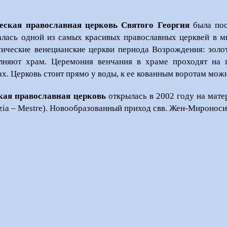
еская православная церковь Святого Георгия
была пос
алась одной из самых красивых православных церквей в м
сические венецианские церкви периода Возрождения: золо
лняют храм. Церемония венчания в храме проходят на г
ах. Церковь стоит прямо у воды, к ее кованным воротам можн
кая православная церковь
открылась в 2002 году на мате
zia – Mestre). Новообразованный приход свв. Жен-Мироноси