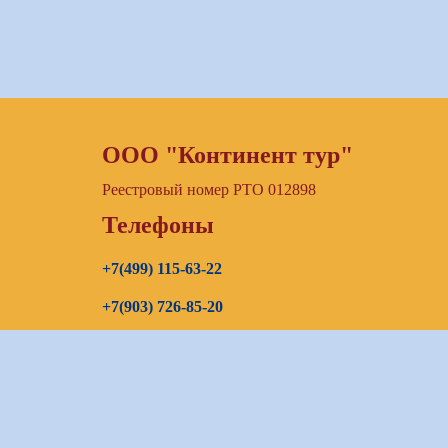
ООО "Континент тур"
Реестровый номер РТО 012898
Телефоны
+7(499) 115-63-22
+7(903) 726-85-20
+7(967) 192-00-14
E-mail
continenttours@rambler.ru