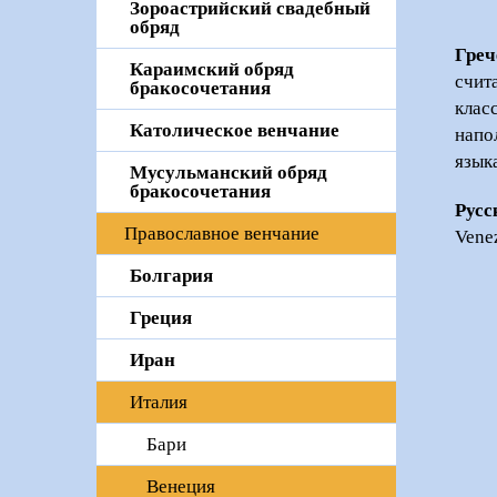
Зороастрийский свадебный
обряд
Греч
Караимский обряд
счит
бракосочетания
клас
Католическое венчание
напо
язык
Мусульманский обряд
бракосочетания
Русс
Православное венчание
Vene
Болгария
Греция
Иран
Италия
Бари
Венеция