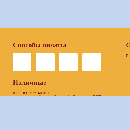
Способы оплаты
О
г.
Наличные
в офисе компании
в отделении банков: Русский Стандарт, ВТБ
Безналичный расчет
по выставленнному счету компании
предоставление доступа к ЛК заказчика (онлайн-
банкинг)