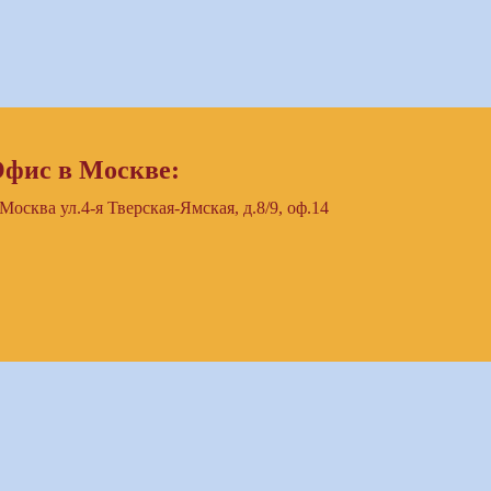
фис в Москве:
 Москва ул.4-я Тверская-Ямская, д.8/9, оф.14