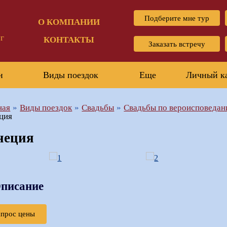
Подберите мне тур
О КОМПАНИИ
г
КОНТАКТЫ
Заказать встречу
н
Виды поездок
Еще
Личный к
ная
Виды поездок
Свадьбы
Свадьбы по вероисповеда
ция
неция
писание
апрос цены