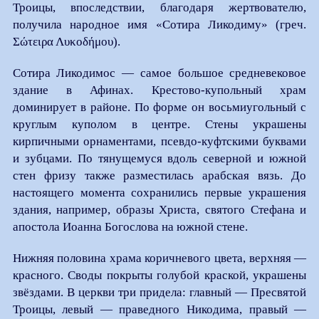
Троицы, впоследствии, благодаря жертвователю,
получила народное имя «Сотира Ликодиму» (греч.
Σώτειρα Λυκοδήμου).
Сотира Ликодимос — самое большое средневековое
здание в Афинах. Крестово-купольный храм
доминирует в районе. По форме он восьмиугольный с
круглым куполом в центре. Стены украшены
кирпичными орнаментами, псевдо-куфтскими буквами
и зубцами. По тянущемуся вдоль северной и южной
стен фризу также разместилась арабская вязь. До
настоящего момента сохранились первые украшения
здания, например, образы Христа, святого Стефана и
апостола Иоанна Богослова на южной стене.
Нижняя половина храма коричневого цвета, верхняя —
красного. Своды покрыты голубой краской, украшены
звёздами. В церкви три придела: главный — Пресвятой
Троицы, левый — праведного Никодима, правый —