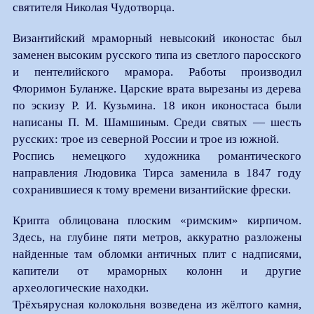
святителя Николая Чудотворца.
Византийский мраморный невысокий иконостас был
заменен высоким русского типа из светлого паросского
и пентелийского мрамора. Работы производил
Флоримон Буланже. Царские врата вырезаны из дерева
по эскизу Р. И. Кузьмина. 18 икон иконостаса были
написаны П. М. Шамшиным. Среди святых — шесть
русских: трое из северной России и трое из южной.
Роспись немецкого художника романтического
направления Людовика Тирса заменила в 1847 году
сохранившиеся к тому времени византийские фрески.
Крипта облицована плоским «римским» кирпичом.
Здесь, на глубине пяти метров, аккуратно разложены
найденные там обломки античных плит с надписями,
капители от мраморных колонн и другие
археологические находки.
Трёхъярусная колокольня возведена из жёлтого камня,