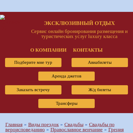
ЭКСКЛЮЗИВНЫЙ ОТДЫХ
Сервис онлайн бронирования размещения и
туристических услуг luxury класса
О КОМПАНИИ
КОНТАКТЫ
Подберите мне тур
Авиабилеты
Аренда джетов
Заказать встречу
Ж/д билеты
Трансферы
Главная
Виды поездок
Свадьбы
Свадьбы по
вероисповеданию
Православное венчание
Греция