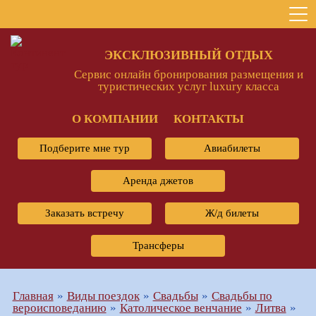
ЭКСКЛЮЗИВНЫЙ ОТДЫХ
Сервис онлайн бронирования размещения и
туристических услуг luxury класса
О КОМПАНИИ
КОНТАКТЫ
Подберите мне тур
Авиабилеты
Аренда джетов
Заказать встречу
Ж/д билеты
Трансферы
Главная
Виды поездок
Свадьбы
Свадьбы по
вероисповеданию
Католическое венчание
Литва