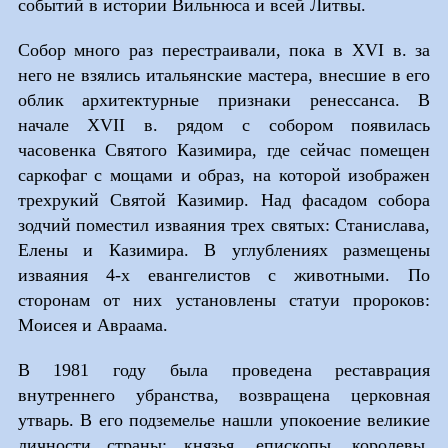
событий в истории Вильнюса и всей Литвы.
Собор много раз перестраивали, пока в XVI в. за
него не взялись итальянские мастера, внесшие в его
облик архитектурные признаки ренессанса. В
начале XVII в. рядом с собором появилась
часовенка Святого Казимира, где сейчас помещен
саркофаг с мощами и образ, на которой изображен
трехрукий Святой Казимир. Над фасадом собора
зодчий поместил изваяния трех святых: Станислава,
Елены и Казимира. В углублениях размещены
изваяния 4-х евангелистов с животными. По
сторонам от них установлены статуи пророков:
Моисея и Авраама.
В 1981 году была проведена реставрация
внутреннего убранства, возвращена церковная
утварь. В его подземелье нашли упокоение великие
личности страны: князья, епископы, королевы.