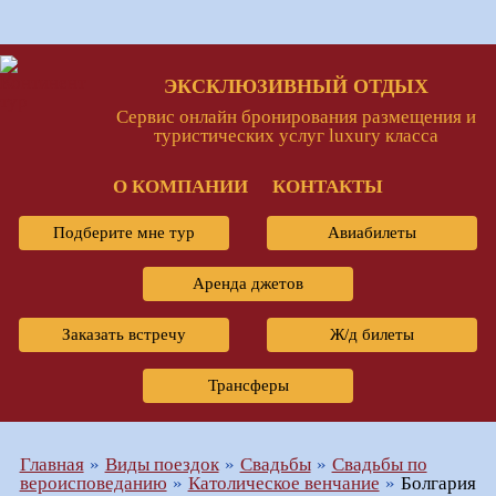
ЭКСКЛЮЗИВНЫЙ ОТДЫХ
Сервис онлайн бронирования размещения и
туристических услуг luxury класса
О КОМПАНИИ
КОНТАКТЫ
Подберите мне тур
Авиабилеты
Аренда джетов
Заказать встречу
Ж/д билеты
Трансферы
Главная
Виды поездок
Свадьбы
Свадьбы по
вероисповеданию
Католическое венчание
Болгария