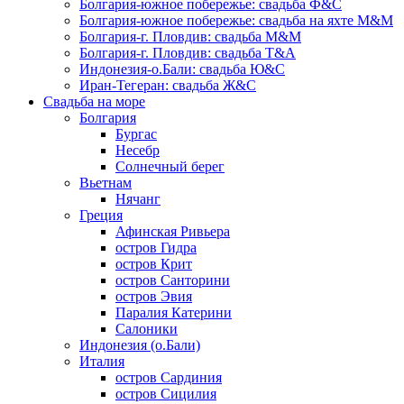
Болгария-южное побережье: свадьба Ф&С
Болгария-южное побережье: свадьба на яхте М&М
Болгария-г. Пловдив: свадьба М&М
Болгария-г. Пловдив: свадьба Т&А
Индонезия-о.Бали: свадьба Ю&С
Иран-Тегеран: свадьба Ж&С
Свадьба на море
Болгария
Бургас
Несебр
Солнечный берег
Вьетнам
Нячанг
Греция
Афинская Ривьера
остров Гидра
остров Крит
остров Санторини
остров Эвия
Паралия Катерини
Салоники
Индонезия (о.Бали)
Италия
остров Сардиния
остров Сицилия