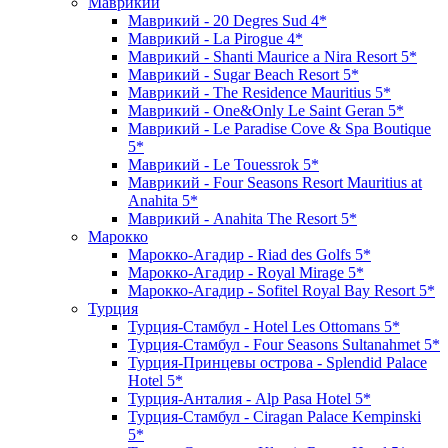
Маврикий
Маврикий - 20 Degres Sud 4*
Маврикий - La Pirogue 4*
Маврикий - Shanti Maurice a Nira Resort 5*
Маврикий - Sugar Beach Resort 5*
Маврикий - The Residence Mauritius 5*
Маврикий - One&Only Le Saint Geran 5*
Маврикий - Le Paradise Cove & Spa Boutique
5*
Маврикий - Le Touessrok 5*
Маврикий - Four Seasons Resort Mauritius at
Anahita 5*
Маврикий - Anahita The Resort 5*
Марокко
Марокко-Агадир - Riad des Golfs 5*
Марокко-Агадир - Royal Mirage 5*
Марокко-Агадир - Sofitel Royal Bay Resort 5*
Турция
Турция-Стамбул - Hotel Les Ottomans 5*
Турция-Стамбул - Four Seasons Sultanahmet 5*
Турция-Принцевы острова - Splendid Palace
Hotel 5*
Турция-Анталия - Alp Pasa Hotel 5*
Турция-Стамбул - Ciragan Palace Kempinski
5*