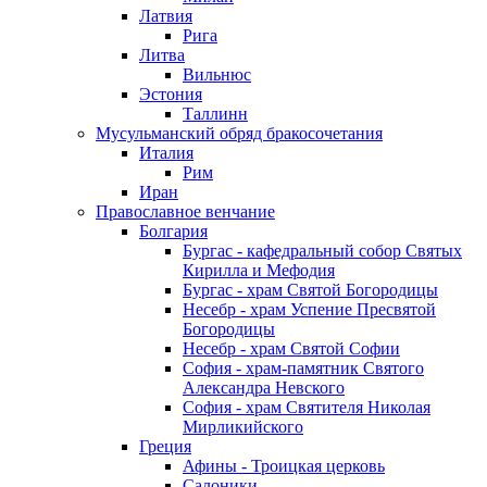
Латвия
Рига
Литва
Вильнюс
Эстония
Таллинн
Мусульманский обряд бракосочетания
Италия
Рим
Иран
Православное венчание
Болгария
Бургас - кафедральный собор Святых
Кирилла и Мефодия
Бургас - храм Святой Богородицы
Несебр - храм Успение Пресвятой
Богородицы
Несебр - храм Святой Софии
София - храм-памятник Святого
Александра Невского
София - храм Святителя Николая
Мирликийского
Греция
Афины - Троицкая церковь
Салоники