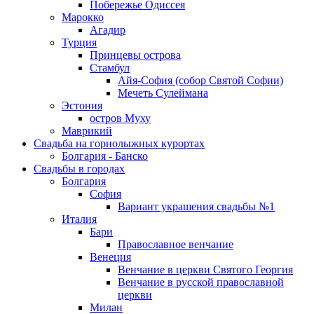
Побережье Одиссея
Марокко
Агадир
Турция
Принцевы острова
Стамбул
Айя-София (собор Святой Софии)
Мечеть Сулеймана
Эстония
остров Муху
Маврикий
Свадьба на горнолыжных курортах
Болгария - Банско
Свадьбы в городах
Болгария
София
Вариант украшения свадьбы №1
Италия
Бари
Православное венчание
Венеция
Венчание в церкви Святого Георгия
Венчание в русской православной
церкви
Милан