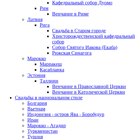
Кафедральный собор Дуомо
Рим
Венчание в Риме
Латвия
Рига
Свадьба в Старом городе
Христорождественский кафедральный
собор
Собор Святого Иакова (Екаба)
Рижская Синагога
Марокко
Марракеш
Касабланка
Эстония
Таллинн
Венчание в Православной Церкви
Венчание в Католической Церкви
Свадьбы в национальном стиле
Болгария
Вьетнам
Индонезия - остров Ява - Боробудур
Иран
Марокко - Агадир
Туркменистан
Турция