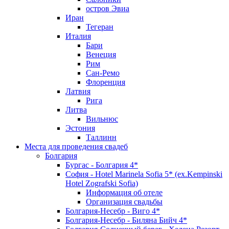
остров Эвиа
Иран
Тегеран
Италия
Бари
Венеция
Рим
Сан-Ремо
Флоренция
Латвия
Рига
Литва
Вильнюс
Эстония
Таллинн
Места для проведения свадеб
Болгария
Бургас - Болгария 4*
София - Hotel Marinela Sofia 5* (ex.Kempinski
Hotel Zografski Sofia)
Информация об отеле
Организация свадьбы
Болгария-Несебр - Виго 4*
Болгария-Несебр - Биляна Бийч 4*