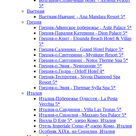
Болгария-Солнечный берег - Хелена Резорт
5*
Вьетнам
Вьетнам-Ньячанг - Ana Mandara Resort 5*
Греция
Греция-Афинское побережье - Astir Palace 5*
Греция-Паралия Катерини - Dion Palace 5*
Греция-о.Крит - Elounda Beach Hotel & Villas
5*
Греция-Салоники - Grand Hotel Palace 5*
Греция-о.Санторини - Mystique Resort 5*
Греция-о.Санторини - Notos Therme Spa 5*
Греция-о.Эвия - Negroponte 5*
Греция-о.Гидра - Orloff Hotel 4*
Греция-Теспротия - Sivota Diamond Spa
Resort 5*
Греция-о.Эвия - Thermae Sylla Spa 5*
Италия
Италия-Побережье Одиссея - La Posta
Vecchia 5*
Италия-о.Сардиния - Villa Las Tronas 5*
Италия-о.Сицилия - Mazzaro Sea Palace 5*
Вилла D Este 5*, озеро Комо, Италия
Отель Imperiale Como 4*,озеро Комо, Италия
Особняк XIXв. на Сицилии, Италия