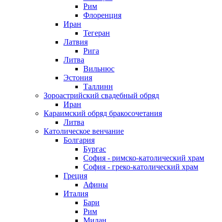
Рим
Флоренция
Иран
Тегеран
Латвия
Рига
Литва
Вильнюс
Эстония
Таллинн
Зороастрийский свадебный обряд
Иран
Караимский обряд бракосочетания
Литва
Католическое венчание
Болгария
Бургас
София - римско-католический храм
София - греко-католический храм
Греция
Афины
Италия
Бари
Рим
Милан