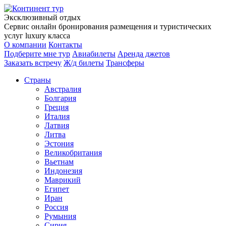
Эксклюзивный отдых
Сервис онлайн бронирования размещения и туристических
услуг luxury класса
О компании
Контакты
Подберите мне тур
Авиабилеты
Аренда джетов
Заказать встречу
Ж/д билеты
Трансферы
Страны
Австралия
Болгария
Греция
Италия
Латвия
Литва
Эстония
Великобритания
Вьетнам
Индонезия
Маврикий
Египет
Иран
Россия
Румыния
Сирия