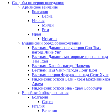
Свадьбы по вероисповеданию
Армянское венчание
Болгария
Варна
Италия
Милан
Рим
Иран
Исфаган
Буддийский обряд бракосочетания
Вьетнам: Дананг - полуостров Сон Тра -
пагода Линь Унг
Вьетнам: Дананг - мраморные горы - пагода
Там Тхай
Вьетнам: Ханой - пагода Чанкуок
Вьетнам: Нья Чанг- пагода Лонг Шон
Вьетнам: остров Фукуок - пагода Сунг Хунг
Индонезия: остров Бали - храм Брахмавихара
Арама
Индонезия: остров Ява - храм Боробудур
Еврейский обряд венчания
Болгария
София
Италия
Венеция