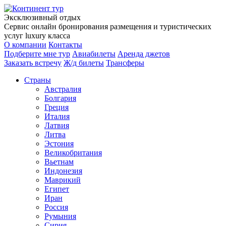
Эксклюзивный отдых
Сервис онлайн бронирования размещения и туристических
услуг luxury класса
О компании
Контакты
Подберите мне тур
Авиабилеты
Аренда джетов
Заказать встречу
Ж/д билеты
Трансферы
Страны
Австралия
Болгария
Греция
Италия
Латвия
Литва
Эстония
Великобритания
Вьетнам
Индонезия
Маврикий
Египет
Иран
Россия
Румыния
Сирия