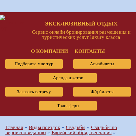
ЭКСКЛЮЗИВНЫЙ ОТДЫХ
Сервис онлайн бронирования размещения и
туристических услуг luxury класса
О КОМПАНИИ
КОНТАКТЫ
Подберите мне тур
Авиабилеты
Аренда джетов
Заказать встречу
Ж/д билеты
Трансферы
Главная
Виды поездок
Свадьбы
Свадьбы по
вероисповеданию
Еврейский обряд венчания