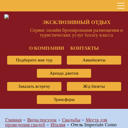
ЭКСКЛЮЗИВНЫЙ ОТДЫХ
Сервис онлайн бронирования размещения и
туристических услуг luxury класса
О КОМПАНИИ
КОНТАКТЫ
Подберите мне тур
Авиабилеты
Аренда джетов
Заказать встречу
Ж/д билеты
Трансферы
Главная
Виды поездок
Свадьбы
Места для
проведения свадеб
Италия
Отель Imperiale Como