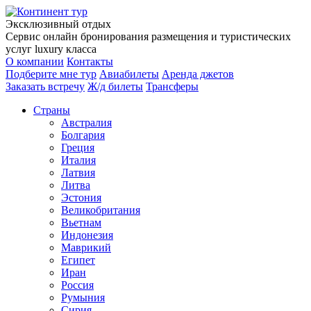
Эксклюзивный отдых
Сервис онлайн бронирования размещения и туристических
услуг luxury класса
О компании
Контакты
Подберите мне тур
Авиабилеты
Аренда джетов
Заказать встречу
Ж/д билеты
Трансферы
Страны
Австралия
Болгария
Греция
Италия
Латвия
Литва
Эстония
Великобритания
Вьетнам
Индонезия
Маврикий
Египет
Иран
Россия
Румыния
Сирия