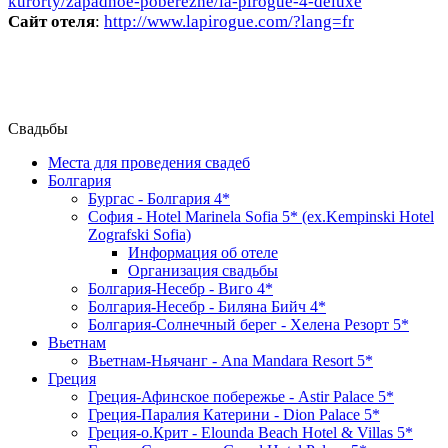
kurorty/zapadnoe-poberezhe/la-pirogue-4-deluxe
Сайт отеля
:
http://www.lapirogue.com/?lang=fr
Свадьбы
Места для проведения свадеб
Болгария
Бургас - Болгария 4*
София - Hotel Marinela Sofia 5* (ex.Kempinski Hotel
Zografski Sofia)
Информация об отеле
Организация свадьбы
Болгария-Несебр - Виго 4*
Болгария-Несебр - Биляна Бийч 4*
Болгария-Солнечный берег - Хелена Резорт 5*
Вьетнам
Вьетнам-Ньячанг - Ana Mandara Resort 5*
Греция
Греция-Афинское побережье - Astir Palace 5*
Греция-Паралия Катерини - Dion Palace 5*
Греция-о.Крит - Elounda Beach Hotel & Villas 5*