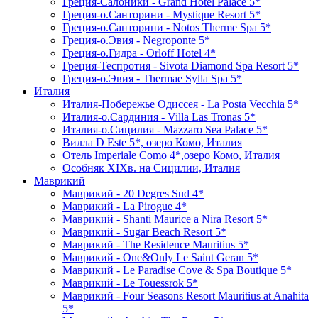
Греция-Салоники - Grand Hotel Palace 5*
Греция-о.Санторини - Mystique Resort 5*
Греция-о.Санторини - Notos Therme Spa 5*
Греция-о.Эвия - Negroponte 5*
Греция-о.Гидра - Orloff Hotel 4*
Греция-Теспротия - Sivota Diamond Spa Resort 5*
Греция-о.Эвия - Thermae Sylla Spa 5*
Италия
Италия-Побережье Одиссея - La Posta Vecchia 5*
Италия-о.Сардиния - Villa Las Tronas 5*
Италия-о.Сицилия - Mazzaro Sea Palace 5*
Вилла D Este 5*, озеро Комо, Италия
Отель Imperiale Como 4*,озеро Комо, Италия
Особняк XIXв. на Сицилии, Италия
Маврикий
Маврикий - 20 Degres Sud 4*
Маврикий - La Pirogue 4*
Маврикий - Shanti Maurice a Nira Resort 5*
Маврикий - Sugar Beach Resort 5*
Маврикий - The Residence Mauritius 5*
Маврикий - One&Only Le Saint Geran 5*
Маврикий - Le Paradise Cove & Spa Boutique 5*
Маврикий - Le Touessrok 5*
Маврикий - Four Seasons Resort Mauritius at Anahita
5*