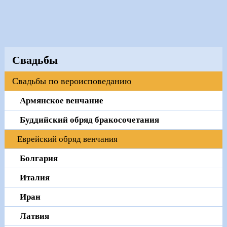
Свадьбы
Свадьбы по вероисповеданию
Армянское венчание
Буддийский обряд бракосочетания
Еврейский обряд венчания
Болгария
Италия
Иран
Латвия