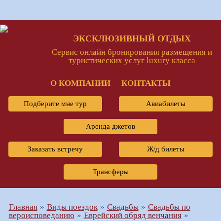
ЭКСКЛЮЗИВНЫЙ ОТДЫХ
Сервис онлайн бронирования размещения и
туристических услуг luxury класса
О КОМПАНИИ
КОНТАКТЫ
Подберите мне тур
Авиабилеты
Аренда джетов
Заказать встречу
Ж/д билеты
Трансферы
Главная
Виды поездок
Свадьбы
Свадьбы по
вероисповеданию
Еврейский обряд венчания