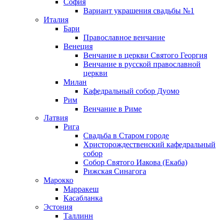
София
Вариант украшения свадьбы №1
Италия
Бари
Православное венчание
Венеция
Венчание в церкви Святого Георгия
Венчание в русской православной
церкви
Милан
Кафедральный собор Дуомо
Рим
Венчание в Риме
Латвия
Рига
Свадьба в Старом городе
Христорождественский кафедральный
собор
Собор Святого Иакова (Екаба)
Рижская Синагога
Марокко
Марракеш
Касабланка
Эстония
Таллинн