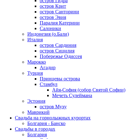
остров Гидра
остров Крит
остров Санторини
остров Эвия
Паралия Катерини
Салоники
Индонезия (о.Бали)
Италия
остров Сардиния
остров Сицилия
Побережье Одиссея
Марокко
Агадир
Турция
Принцевы острова
Стамбул
Айя-София (собор Святой Софии)
Мечеть Сулеймана
Эстония
остров Муху
Маврикий
Свадьба на горнолыжных курортах
Болгария - Банско
Свадьбы в городах
Болгария