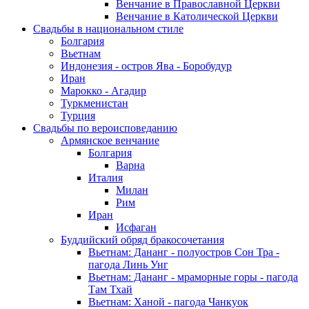
Венчание в Православной Церкви
Венчание в Католической Церкви
Свадьбы в национальном стиле
Болгария
Вьетнам
Индонезия - остров Ява - Боробудур
Иран
Марокко - Агадир
Туркменистан
Турция
Свадьбы по вероисповеданию
Армянское венчание
Болгария
Варна
Италия
Милан
Рим
Иран
Исфаган
Буддийский обряд бракосочетания
Вьетнам: Дананг - полуостров Сон Тра -
пагода Линь Унг
Вьетнам: Дананг - мраморные горы - пагода
Там Тхай
Вьетнам: Ханой - пагода Чанкуок