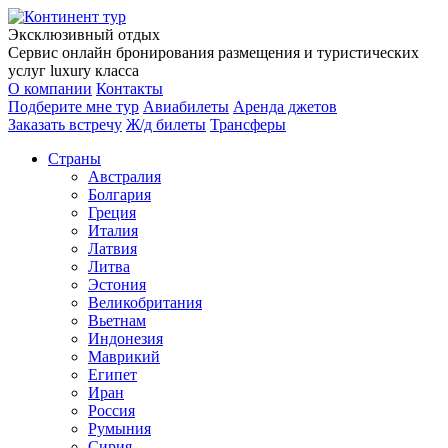
Эксклюзивный отдых
Сервис онлайн бронирования размещения и туристических
услуг luxury класса
О компании
Контакты
Подберите мне тур
Авиабилеты
Аренда джетов
Заказать встречу
Ж/д билеты
Трансферы
Страны
Австралия
Болгария
Греция
Италия
Латвия
Литва
Эстония
Великобритания
Вьетнам
Индонезия
Маврикий
Египет
Иран
Россия
Румыния
Сирия