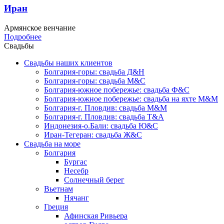
Иран
Армянское венчание
Подробнее
Свадьбы
Свадьбы наших клиентов
Болгария-горы: свадьба Д&Н
Болгария-горы: свадьба М&С
Болгария-южное побережье: свадьба Ф&С
Болгария-южное побережье: свадьба на яхте М&М
Болгария-г. Пловдив: свадьба М&М
Болгария-г. Пловдив: свадьба Т&А
Индонезия-о.Бали: свадьба Ю&С
Иран-Тегеран: свадьба Ж&С
Свадьба на море
Болгария
Бургас
Несебр
Солнечный берег
Вьетнам
Нячанг
Греция
Афинская Ривьера