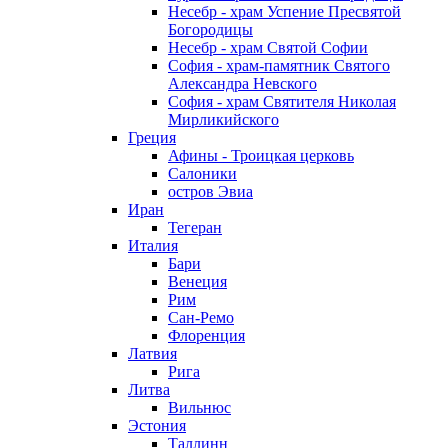
Несебр - храм Успение Пресвятой
Богородицы
Несебр - храм Святой Софии
София - храм-памятник Святого
Александра Невского
София - храм Святителя Николая
Мирликийского
Греция
Афины - Троицкая церковь
Салоники
остров Эвиа
Иран
Тегеран
Италия
Бари
Венеция
Рим
Сан-Ремо
Флоренция
Латвия
Рига
Литва
Вильнюс
Эстония
Таллинн