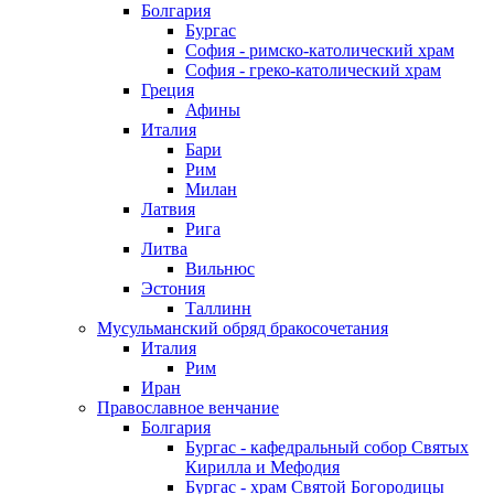
Болгария
Бургас
София - римско-католический храм
София - греко-католический храм
Греция
Афины
Италия
Бари
Рим
Милан
Латвия
Рига
Литва
Вильнюс
Эстония
Таллинн
Мусульманский обряд бракосочетания
Италия
Рим
Иран
Православное венчание
Болгария
Бургас - кафедральный собор Святых
Кирилла и Мефодия
Бургас - храм Святой Богородицы