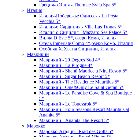
Греция-о.Эвия - Thermae Sylla Spa 5*
Италия
Италия-Побережье Одиссея - La Posta
Vecchia 5*
Италия-о.Сардиния - Villa Las Tronas 5*
Италия-о.Сицилия - Mazzaro Sea Palace 5*
Вилла D Este 5*, озеро Комо, Италия
Отель Imperiale Como 4*,озеро Комо, Италия
Особняк XIXв. на Сицилии, Италия
Маврикий
Маврикий - 20 Degres Sud 4*
Маврикий - La Pirogue 4*
Маврикий - Shanti Maurice a Nira Resort 5*
Маврикий - Sugar Beach Resort 5*
Маврикий - The Residence Mauritius 5*
Маврикий - One&Only Le Saint Geran 5*
Маврикий - Le Paradise Cove & Spa Boutique
5*
Маврикий - Le Touessrok 5*
Маврикий - Four Seasons Resort Mauritius at
Anahita 5*
Маврикий - Anahita The Resort 5*
Марокко
Марокко-Агадир - Riad des Golfs 5*
Марокко-Агадир - Royal Mirage 5*