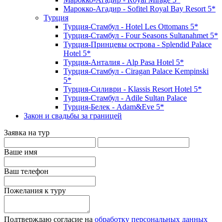
Марокко-Агадир - Sofitel Royal Bay Resort 5*
Турция
Турция-Стамбул - Hotel Les Ottomans 5*
Турция-Стамбул - Four Seasons Sultanahmet 5*
Турция-Принцевы острова - Splendid Palace
Hotel 5*
Турция-Анталия - Alp Pasa Hotel 5*
Турция-Стамбул - Ciragan Palace Kempinski
5*
Турция-Силиври - Klassis Resort Hotel 5*
Турция-Стамбул - Adile Sultan Palace
Турция-Белек - Adam&Eve 5*
Закон и свадьбы за границей
Заявка на тур
Ваше имя
Ваш телефон
Пожелания к туру
Подтверждаю согласие на
обработку персональных данных