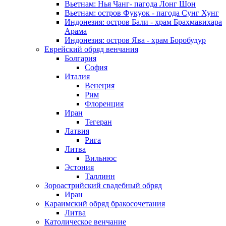
Вьетнам: Нья Чанг- пагода Лонг Шон
Вьетнам: остров Фукуок - пагода Сунг Хунг
Индонезия: остров Бали - храм Брахмавихара
Арама
Индонезия: остров Ява - храм Боробудур
Еврейский обряд венчания
Болгария
София
Италия
Венеция
Рим
Флоренция
Иран
Тегеран
Латвия
Рига
Литва
Вильнюс
Эстония
Таллинн
Зороастрийский свадебный обряд
Иран
Караимский обряд бракосочетания
Литва
Католическое венчание