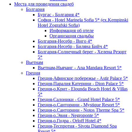
Места для проведения свадеб
Болгария
Бургас - Болгария 4*
София - Hotel Marinela Sofia 5* (ex.Kempinski
Hotel Zografski Sofia)
Информация об отеле
Организация свадьбы
Болгария-Несебр - Виго 4*
Болгария-Несебр - Биляна Бийч 4*
Болгария-Солнечный берег - Хелена Резорт
5*
Вьетнам
Вьетнам-Ньячанг - Ana Mandara Resort 5*
Греция
Греция-Афинское побережье - Astir Palace 5*
Греция-Паралия Катерини - Dion Palace 5*
Греция-о.Крит - Elounda Beach Hotel & Villas
5*
Греция-Салоники - Grand Hotel Palace 5*
Греция-о.Санторини - Mystique Resort 5*
Греция-о.Санторини - Notos Therme Spa 5*
Греция-о.Эвия - Negroponte 5*
Греция-о.Гидра - Orloff Hotel 4*
Греция-Теспротия - Sivota Diamond Spa
Resort 5*