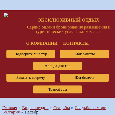
ЭКСКЛЮЗИВНЫЙ ОТДЫХ
Сервис онлайн бронирования размещения и
туристических услуг luxury класса
О КОМПАНИИ
КОНТАКТЫ
Подберите мне тур
Авиабилеты
Аренда джетов
Заказать встречу
Ж/д билеты
Трансферы
Главная
Виды поездок
Свадьбы
Свадьба на море
Болгария
Несебр