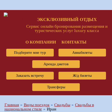
ЭКСКЛЮЗИВНЫЙ ОТДЫХ
Сервис онлайн бронирования размещения и
туристических услуг luxury класса
О КОМПАНИИ
КОНТАКТЫ
Подберите мне тур
Авиабилеты
Аренда джетов
Заказать встречу
Ж/д билеты
Трансферы
Главная
Виды поездок
Свадьбы
Свадьбы в
национальном стиле
Иран