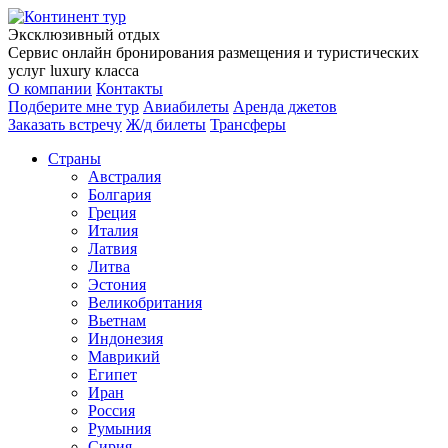
Эксклюзивный отдых
Сервис онлайн бронирования размещения и туристических
услуг luxury класса
О компании
Контакты
Подберите мне тур
Авиабилеты
Аренда джетов
Заказать встречу
Ж/д билеты
Трансферы
Страны
Австралия
Болгария
Греция
Италия
Латвия
Литва
Эстония
Великобритания
Вьетнам
Индонезия
Маврикий
Египет
Иран
Россия
Румыния
Сирия