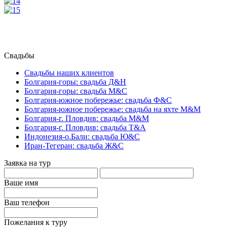
Свадьбы
Свадьбы наших клиентов
Болгария-горы: свадьба Д&Н
Болгария-горы: свадьба М&С
Болгария-южное побережье: свадьба Ф&С
Болгария-южное побережье: свадьба на яхте М&М
Болгария-г. Пловдив: свадьба М&М
Болгария-г. Пловдив: свадьба Т&А
Индонезия-о.Бали: свадьба Ю&С
Иран-Тегеран: свадьба Ж&С
Заявка на тур
Ваше имя
Ваш телефон
Пожелания к туру